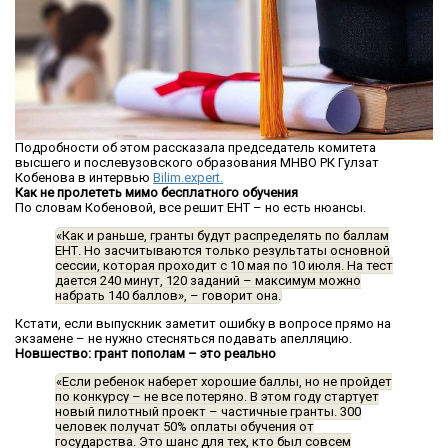
Подробности об этом рассказала председатель комитета
высшего и послевузовского образования МНВО РК Гулзат
Кобенова в интервью
Bilim.expert.
Как не пролететь мимо бесплатного обучения
По словам Кобеновой, все решит ЕНТ – но есть нюансы.
«Как и раньше, гранты будут распределять по баллам
ЕНТ. Но засчитываются только результаты основной
сессии, которая проходит с 10 мая по 10 июля. На тест
дается 240 минут, 120 заданий – максимум можно
набрать 140 баллов»,
– говорит она.
Кстати, если выпускник заметит ошибку в вопросе прямо на
экзамене – не нужно стесняться подавать апелляцию.
Новшество: грант пополам – это реально
«Если ребенок наберет хорошие баллы, но не пройдет
по конкурсу – не все потеряно. В этом году стартует
новый пилотный проект – частичные гранты. 300
человек получат 50% оплаты обучения от
государства. Это шанс для тех, кто был совсем