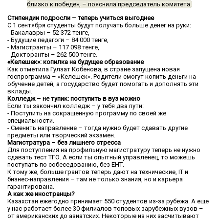
близко к победе»,
– пояснила председатель комитета.
Стипендии подросли – теперь учиться выгоднее
С 1 сентября студенты будут получать больше денег на руки:
- Бакалавры – 52 372 тенге,
- Будущие педагоги – 84 000 тенге,
- Магистранты – 117 098 тенге,
- Докторанты – 262 500 тенге.
«Келешек»: копилка на будущее образование
Как отметила Гулзат Кобенова, в стране запущена новая
госпрограмма – «Келешек». Родители смогут копить деньги на
обучение детей, а государство будет помогать и дополнять эти
вклады.
Колледж – не тупик: поступить в вуз можно
Если ты закончил колледж – у тебя два пути:
- Поступить на сокращенную программу по своей же
специальности.
- Сменить направление – тогда нужно будет сдавать другие
предметы или творческий экзамен.
Магистратура – без лишнего стресса
Для поступления на профильную магистратуру теперь не нужно
сдавать тест ТГО. А если ты опытный управленец, то можешь
поступать по собеседованию, без ЕНТ.
К тому же, больше грантов теперь дают на технические, IT и
бизнес-направления – там не только знания, но и карьера
гарантирована.
А как же иностранцы?
Казахстан ежегодно принимает 550 студентов из-за рубежа. А еще
у нас работает более 30 филиалов топовых зарубежных вузов –
от американских до азиатских. Некоторые из них засчитывают