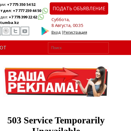
ции:
+7 775 350 54 52
ПОДАТЬ ОБЪЯВЛЕНИЕ
дел: +7 777 259 44 50
дел:
+7 778 399 22 62
Суббота,
tumba.kz
8 Августа, 00:35
Вход
|
Регистрация
ЮТ