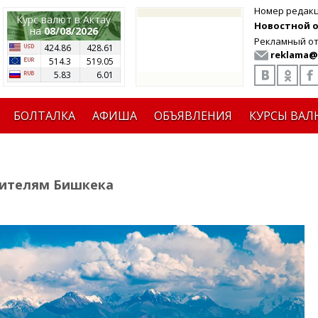
Номер редак
Курс валют в Актау
Новостной от
на
08/08/2026
Рекламный от
424.86
428.61
reklama@
514.3
519.05
5.83
6.01
БОЛТАЛКА
АФИША
ОБЪЯВЛЕНИЯ
КУРСЫ ВАЛ
жителям Бишкека