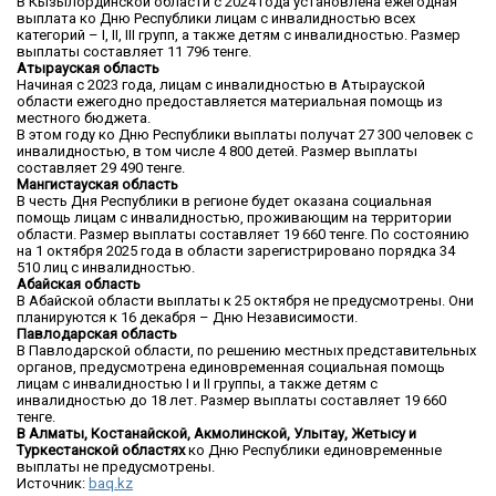
В Кызылординской области с 2024 года установлена ежегодная
выплата ко Дню Республики лицам с инвалидностью всех
категорий – I, II, III групп, а также детям с инвалидностью. Размер
выплаты составляет 11 796 тенге.
Атырауская область
Начиная с 2023 года, лицам с инвалидностью в Атырауской
области ежегодно предоставляется материальная помощь из
местного бюджета.
В этом году ко Дню Республики выплаты получат 27 300 человек с
инвалидностью, в том числе 4 800 детей. Размер выплаты
составляет 29 490 тенге.
Мангистауская область
В честь Дня Республики в регионе будет оказана социальная
помощь лицам с инвалидностью, проживающим на территории
области. Размер выплаты составляет 19 660 тенге. По состоянию
на 1 октября 2025 года в области зарегистрировано порядка 34
510 лиц с инвалидностью.
Абайская область
В Абайской области выплаты к 25 октября не предусмотрены. Они
планируются к 16 декабря – Дню Независимости.
Павлодарская область
В Павлодарской области, по решению местных представительных
органов, предусмотрена единовременная социальная помощь
лицам с инвалидностью I и II группы, а также детям с
инвалидностью до 18 лет. Размер выплаты составляет 19 660
тенге.
В Алматы, Костанайской, Акмолинской, Улытау, Жетысу и
Туркестанской областях
ко Дню Республики единовременные
выплаты не предусмотрены.
Источник:
baq.kz