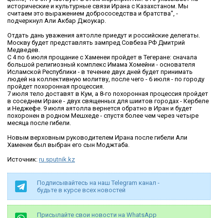
исторические и культурные связи Ирана с Казахстаном. Мы
считаем это выражением добрососедства и братства", -
подчеркнул Али Акбар Джоукар.
Отдать дань уважения аятолле приедут и российские делегаты.
Москву будет представлять зампред Совбеза РФ Дмитрий
Медведев.
С 4 по 6 июля прощание с Хаменеи пройдет в Тегеране: сначала
большой религиозный комплекс Имама Хомейни - основателя
Исламской Республики - в течение двух дней будет принимать
людей на коллективную молитву, после чего - 6 июля - по городу
пройдет похоронная процессия.
7 июля тело доставят в Кум, а 8-го похоронная процессия пройдет
в соседнем Ираке - двух священных для шиитов городах - Кербеле
и Неджефе. 9 июля аятолла вернется обратно в Иран и будет
похоронен в родном Мешхеде - спустя более чем через четыре
месяца после гибели.
Новым верховным руководителем Ирана после гибели Али
Хаменеи был выбран его сын Моджтаба.
Источник:
ru.sputnik.kz
Подписывайтесь на наш Telegram канал -
будьте в курсе всех новостей
Присылайте свои новости на WhatsApp