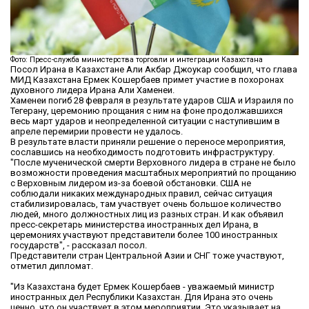
Фото: Пресс-служба министерства торговли и интеграции Казахстана
Посол Ирана в Казахстане Али Акбар Джоукар сообщил, что глава
МИД Казахстана Ермек Кошербаев примет участие в похоронах
духовного лидера Ирана Али Хаменеи.
Хаменеи погиб 28 февраля в результате ударов США и Израиля по
Тегерану, церемонию прощания с ним на фоне продолжавшихся
весь март ударов и неопределенной ситуации с наступившим в
апреле перемирии провести не удалось.
В результате власти приняли решение о переносе мероприятия,
сославшись на необходимость подготовить инфраструктуру.
"После мученической смерти Верховного лидера в стране не было
возможности проведения масштабных мероприятий по прощанию
с Верховным лидером из-за боевой обстановки. США не
соблюдали никаких международных правил, сейчас ситуация
стабилизировалась, там участвует очень большое количество
людей, много должностных лиц из разных стран. И как объявил
пресс-секретарь министерства иностранных дел Ирана, в
церемониях участвуют представители более 100 иностранных
государств", - рассказал посол.
Представители стран Центральной Азии и СНГ тоже участвуют,
отметил дипломат.
"Из Казахстана будет Ермек Кошербаев - уважаемый министр
иностранных дел Республики Казахстан. Для Ирана это очень
ценно, что он участвует в этом мероприятии. Это указывает на