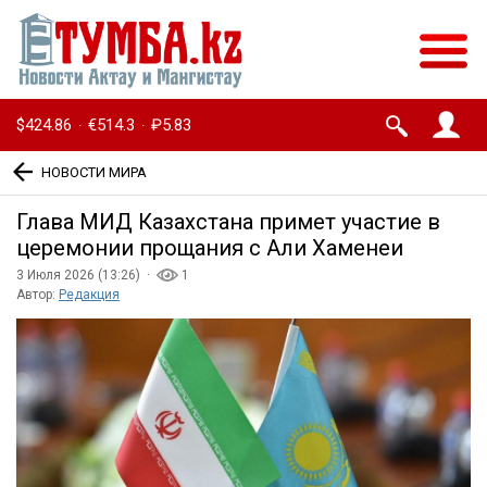
$424.86
€514.3
₽5.83
·
·
НОВОСТИ МИРА
Глава МИД Казахстана примет участие в
церемонии прощания с Али Хаменеи
3 Июля 2026 (13:26) ·
1
Автор:
Редакция