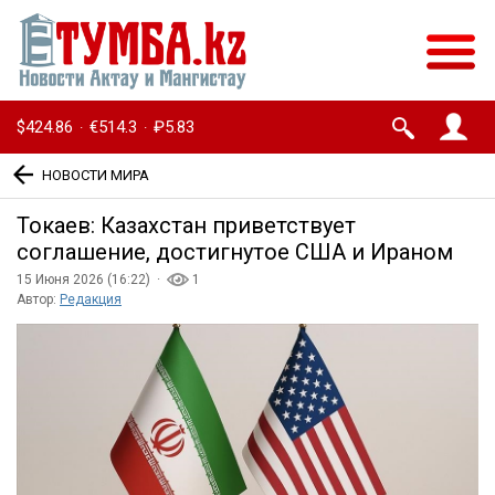
$424.86
€514.3
₽5.83
·
·
НОВОСТИ МИРА
Токаев: Казахстан приветствует
соглашение, достигнутое США и Ираном
15 Июня 2026 (16:22) ·
1
Автор:
Редакция