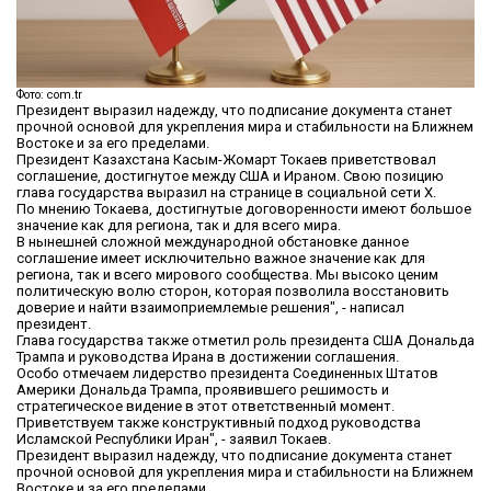
Фото: com.tr
Президент выразил надежду, что подписание документа станет
прочной основой для укрепления мира и стабильности на Ближнем
Востоке и за его пределами.
Президент Казахстана Касым-Жомарт Токаев приветствовал
соглашение, достигнутое между США и Ираном. Свою позицию
глава государства выразил на странице в социальной сети X.
По мнению Токаева, достигнутые договоренности имеют большое
значение как для региона, так и для всего мира.
В нынешней сложной международной обстановке данное
соглашение имеет исключительно важное значение как для
региона, так и всего мирового сообщества. Мы высоко ценим
политическую волю сторон, которая позволила восстановить
доверие и найти взаимоприемлемые решения", - написал
президент.
Глава государства также отметил роль президента США Дональда
Трампа и руководства Ирана в достижении соглашения.
Особо отмечаем лидерство президента Соединенных Штатов
Америки Дональда Трампа, проявившего решимость и
стратегическое видение в этот ответственный момент.
Приветствуем также конструктивный подход руководства
Исламской Республики Иран", - заявил Токаев.
Президент выразил надежду, что подписание документа станет
прочной основой для укрепления мира и стабильности на Ближнем
Востоке и за его пределами.