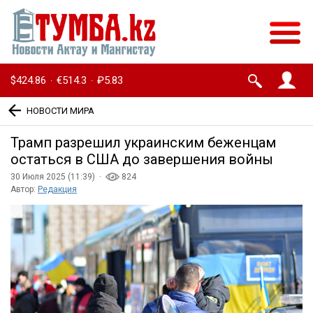
$424.86
€514.3
₽5.83
·
·
НОВОСТИ МИРА
Трамп разрешил украинским беженцам
остаться в США до завершения войны
30 Июля 2025 (11:39) ·
824
Автор:
Редакция