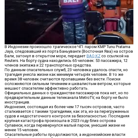
В Индонезии произошло трагическое ЧП: паром KMP Tunu Pratama
Jaya, следовавший из порта Баньуванги (Восточная Ява) на остров
Бали, затонул в открытом море, передает
BAQ.KZ
со ссылкой на
Reuters. На борту судна находились 65 человек: 53 пассажира, 12
членов экипажа и 22 транспортных средства.
По данным спасательных служб, 23 человека удалось спасти, но
трагедия унесла жизни как минимум четырёх человек. В то же
время 38 человек считаются пропавшими без вести. Поиски
осложняются сильным течением и шквалистым ветром, которые
мешают спасателям эффективно работать.
Официальных данных о гражданстве пассажиров пока нет, но по
предварительным данным телеканала MetroTV, на борту не было
иностранцев.
Индонезия, состоящая из более чем 17 тысяч островов, часто
сталкивается с такими трагедиями, как эта, из-за перегруженных
судов и недостаточного контроля за безопасностью. Последняя
крупная катастрофа произошла в 2023 году близ острова
Сулавеси, когда перевернулся малый паром, унесший жизни не
менее 15 человек.
Спасательные работы продолжаются, а индонезийские власти