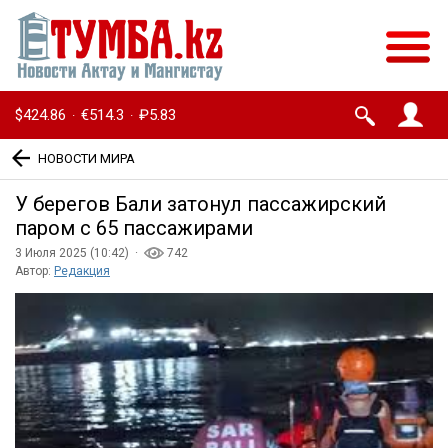
$424.86
€514.3
₽5.83
·
·
НОВОСТИ МИРА
У берегов Бали затонул пассажирский
паром с 65 пассажирами
3 Июля 2025 (10:42) ·
742
Автор:
Редакция