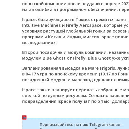
попыткой компании после неудачи в апреле 202
из-за ошибки в программном обеспечении, пер
Ispace, базирующаяся в Токио, стремится занят
Intuitive Machines и Firefly Aerospace, которы
условиях растущей глобальной гонки за освоен
программы Китая и Индии, миссия Ispace подче
исследованиях.
Второй посадочный модуль компании, названный
модулем Blue Ghost от Firefly. Blue Ghost уже у
Запланированная высадка на Mare Frigoris, лун
в 04.17 утра по японскому времени (19.17 по Гри
посадочный модуль и марсоход сделают снимки
Ispace также планирует передать собранные ма
сделкой по лунным ресурсам. Согласно заявлени
подразделения Ispace получат по 5 тыс. долларо
Подписывайтесь на наш Telegram канал -