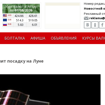
Номер редак
Курс валют в Актау
Новостной от
на
07/08/2026
Рекламный от
424.86
428.61
reklama@
514.3
519.05
5.83
6.01
БОЛТАЛКА
АФИША
ОБЪЯВЛЕНИЯ
КУРСЫ ВАЛ
ит посадку на Луне