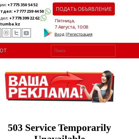
ции:
+7 775 350 54 52
ПОДАТЬ ОБЪЯВЛЕНИЕ
дел: +7 777 259 44 50
дел:
+7 778 399 22 62
Пятница,
tumba.kz
7 Августа, 10:08
Вход
|
Регистрация
ЮТ