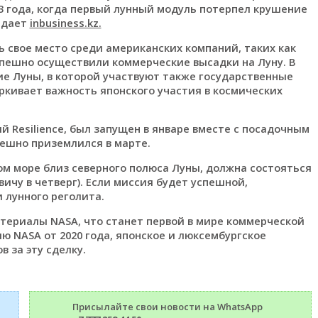
3 года, когда первый лунный модуль потерпел крушение
едает
inbusiness.kz.
ь свое место среди американских компаний, таких как
е успешно осуществили коммерческие высадки на Луну. В
ие Луны, в которой участвуют также государственные
ркивает важность японского участия в космических
 Resilience, был запущен в январе вместе с посадочным
спешно приземлился в марте.
ном море близ северного полюса Луны, должна состояться
нвичу в четверг). Если миссия будет успешной,
 лунного реголита.
териалы NASA, что станет первой в мире коммерческой
ю NASA от 2020 года, японское и люксембургское
в за эту сделку.
Присылайте свои новости на WhatsApp