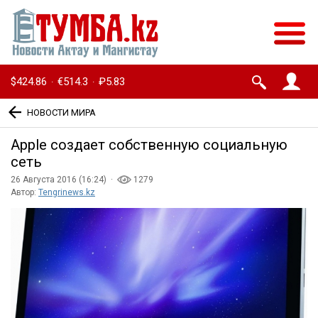
$424.86
€514.3
₽5.83
·
·
НОВОСТИ МИРА
Apple создает собственную социальную
сеть
26 Августа 2016 (16:24) ·
1279
Автор:
Tengrinews.kz