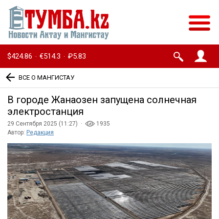
$424.86
€514.3
₽5.83
·
·
ВСЕ О МАНГИСТАУ
В городе Жанаозен запущена солнечная
электростанция
29 Сентября 2025 (11:27) ·
1935
Автор:
Редакция