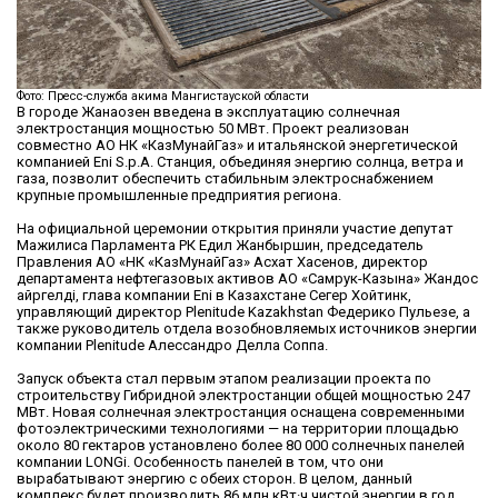
Фото: Пресс-служба акима Мангистауской области
В городе Жанаозен введена в эксплуатацию солнечная
электростанция мощностью 50 МВт. Проект реализован
совместно АО НК «КазМунайГаз» и итальянской энергетической
компанией Eni S.p.A. Станция, объединяя энергию солнца, ветра и
газа, позволит обеспечить стабильным электроснабжением
крупные промышленные предприятия региона.
На официальной церемонии открытия приняли участие депутат
Мажилиса Парламента РК Едил Жанбыршин, председатель
Правления АО «НК «КазМунайГаз» Асхат Хасенов, директор
департамента нефтегазовых активов АО «Самрук-Казына» Жандос
Қайргелді, глава компании Eni в Казахстане Сегер Хойтинк,
управляющий директор Plenitude Kazakhstan Федерико Пульезе, а
также руководитель отдела возобновляемых источников энергии
компании Plenitude Алессандро Делла Соппа.
Запуск объекта стал первым этапом реализации проекта по
строительству Гибридной электростанции общей мощностью 247
МВт. Новая солнечная электростанция оснащена современными
фотоэлектрическими технологиями — на территории площадью
около 80 гектаров установлено более 80 000 солнечных панелей
компании LONGi. Особенность панелей в том, что они
вырабатывают энергию с обеих сторон. В целом, данный
комплекс будет производить 86 млн кВт·ч чистой энергии в год.