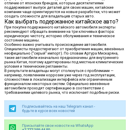
отличие от японских брендов, которые десятилетиями
поддерживают выпуск деталей для своих машин, китайские
компании чаще ориентируются на новые разработки, что может
создать сложности для владельцев старых авто.
Как выбрать подержанное китайское авто?
При покупке подержанного китайского автомобиля эксперты
рекомендуют обращать внимание на три ключевых фактора:
юридическую чистоту, историю обслуживания и техническое
состояние машины.
Особенно важно учитывать происхождение автомобиля.
Специалисты предостерегают от приобретения машин, ввезённых
неофициально ("серый" импорт). По словам Артура Мискаряна,
такие автомобили изначально предназначены для внутреннего
рынка Китая, поэтому адаптированы под местные климатические
условия и технические регламенты.
В результате владельцы могут столкнуться с проблемами —
например, появлением коррозии уже через год эксплуатации,
сложностями в локализации интерфейса или ограниченным
функционалом некоторых систем. Официально ввезённые
автомобили проходят сертификацию в соответствии с
требованиями целевого рынка, что исключает подобные риски.
Подписывайтесь на наш Telegram канал -
будьте в курсе всех новостей
Присылайте свои новости на WhatsApp
+7 777 259 44 50