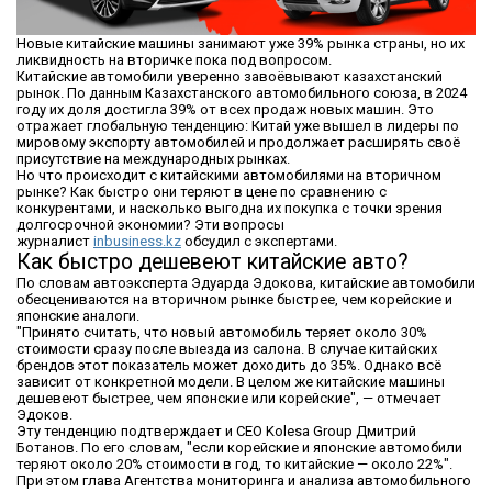
​Новые китайские машины занимают уже 39% рынка страны, но их
ликвидность на вторичке пока под вопросом.
Китайские автомобили уверенно завоёвывают казахстанский
рынок. По данным Казахстанского автомобильного союза, в 2024
году их доля достигла 39% от всех продаж новых машин. Это
отражает глобальную тенденцию: Китай уже вышел в лидеры по
мировому экспорту автомобилей и продолжает расширять своё
присутствие на международных рынках.
Но что происходит с китайскими автомобилями на вторичном
рынке? Как быстро они теряют в цене по сравнению с
конкурентами, и насколько выгодна их покупка с точки зрения
долгосрочной экономии? Эти вопросы
журналист
inbusiness.kz
обсудил с экспертами.
Как быстро дешевеют китайские авто?
По словам автоэксперта Эдуарда Эдокова, китайские автомобили
обесцениваются на вторичном рынке быстрее, чем корейские и
японские аналоги.
"Принято считать, что новый автомобиль теряет около 30%
стоимости сразу после выезда из салона. В случае китайских
брендов этот показатель может доходить до 35%. Однако всё
зависит от конкретной модели. В целом же китайские машины
дешевеют быстрее, чем японские или корейские", — отмечает
Эдоков.
Эту тенденцию подтверждает и CEO Kolesa Group Дмитрий
Ботанов. По его словам, "если корейские и японские автомобили
теряют около 20% стоимости в год, то китайские — около 22%".
При этом глава Агентства мониторинга и анализа автомобильного