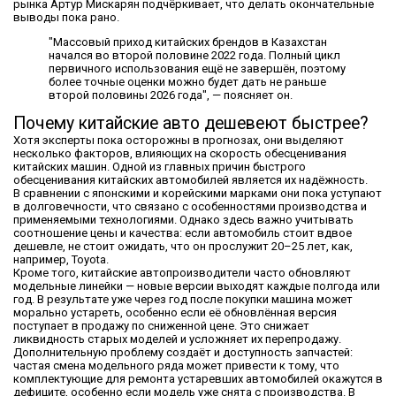
рынка Артур Мискарян подчёркивает, что делать окончательные
выводы пока рано.
"Массовый приход китайских брендов в Казахстан
начался во второй половине 2022 года. Полный цикл
первичного использования ещё не завершён, поэтому
более точные оценки можно будет дать не раньше
второй половины 2026 года", — поясняет он.
Почему китайские авто дешевеют быстрее?
Хотя эксперты пока осторожны в прогнозах, они выделяют
несколько факторов, влияющих на скорость обесценивания
китайских машин. Одной из главных причин быстрого
обесценивания китайских автомобилей является их надёжность.
В сравнении с японскими и корейскими марками они пока уступают
в долговечности, что связано с особенностями производства и
применяемыми технологиями. Однако здесь важно учитывать
соотношение цены и качества: если автомобиль стоит вдвое
дешевле, не стоит ожидать, что он прослужит 20–25 лет, как,
например, Toyota.
Кроме того, китайские автопроизводители часто обновляют
модельные линейки — новые версии выходят каждые полгода или
год. В результате уже через год после покупки машина может
морально устареть, особенно если её обновлённая версия
поступает в продажу по сниженной цене. Это снижает
ликвидность старых моделей и усложняет их перепродажу.
Дополнительную проблему создаёт и доступность запчастей:
частая смена модельного ряда может привести к тому, что
комплектующие для ремонта устаревших автомобилей окажутся в
дефиците, особенно если модель уже снята с производства. В