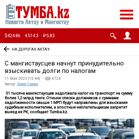
$424.86
€514.3
₽5.83
·
·
НА ДОРОГАХ АКТАУ
С мангистаусцев начнут принудительно
взыскивать долги по налогам
11 Мая 2023 (15:44) ·
6724
Автор:
Эмир Сарин
51 тысяча мангистаусцев задолжала налог на транспорт на сумму
более 1,2 млрд тенге. Отныне списки должников с суммами
задолженности свыше 1 МРП будут направлены для взыскания
судебным исполнителям, а злостные неплательщикам запретят
выезд из РК, сообщает Tumba.kz.