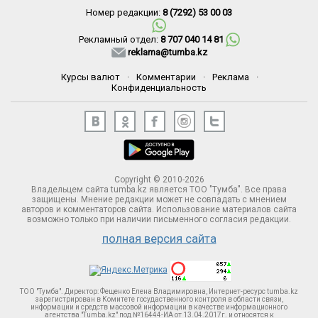
Номер редакции:
8 (7292) 53 00 03
Рекламный отдел:
8 707 040 14 81
reklama@tumba.kz
Курсы валют
·
Комментарии
·
Реклама
·
Конфиденциальность
Copyright © 2010-2026
Владельцем сайта tumba.kz является ТОО "Тумба". Все права
защищены. Мнение редакции может не совпадать с мнением
авторов и комментаторов сайта. Использование материалов сайта
возможно только при наличии письменного согласия редакции.
полная версия сайта
ТОО "Тумба". Директор: Фещенко Елена Владимировна, Интернет-ресурс tumba.kz
зарегистрирован в Комитете госудаственного контроля в области связи,
информации и средств массовой информации в качестве информационного
агентства "Tumba.kz" под №16444-ИА от 13.04.2017г. и относятся к