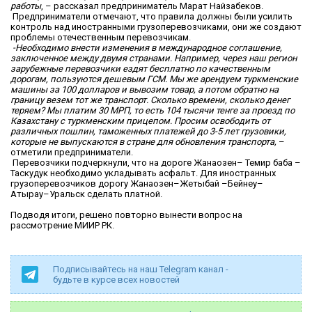
работы
, – рассказал предприниматель Марат Найзабеков.
Предприниматели отмечают, что правила должны были усилить
контроль над иностранными грузоперевозчиками, они же создают
проблемы отечественным перевозчикам.
-Необходимо внести изменения в международное соглашение,
заключенное между двумя странами. Например, через наш регион
зарубежные перевозчики ездят бесплатно по качественным
дорогам, пользуются дешевым ГСМ. Мы же арендуем туркменские
машины за 100 долларов и вывозим товар, а потом обратно на
границу везем тот же транспорт. Сколько времени, сколько денег
теряем? Мы платим 30 МРП, то есть 104 тысячи тенге за проезд по
Казахстану с туркменским прицепом. Просим освободить от
различных пошлин, таможенных платежей до 3-5 лет грузовики,
которые не выпускаются в стране для обновления транспорта,
–
отметили предприниматели.
Перевозчики подчеркнули, что на дороге Жанаозен– Темир баба –
Таскудук необходимо укладывать асфальт. Для иностранных
грузоперевозчиков дорогу Жанаозен–Жетыбай –Бейнеу–
Атырау–Уральск сделать платной.
Подводя итоги, решено повторно вынести вопрос на
рассмотрение МИИР РК.
Подписывайтесь на наш Telegram канал -
будьте в курсе всех новостей