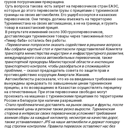
грузов погрузчиками прекращена.
Суть вопроса такова: есть запрет на перевозчиков стран ЕАЭС,
которые до этого перевозили грузы с прицепами с туркменской
границы на своих автомобилях. Его ущерб коснулся и казахских
перевозчиков. Они теперь должны въезжать на территорию
Туркменистана на своих автомашинах, а не на границе, и грузить
товар в казахстанский прицеп.
В результате изменений около 300 грузоперевозчиков,
доставляющих туркменские товары через таможенный пост
«Темир баба» остались без работы.
-
Перевозчики попросили оказать содействие в решении вопроса.
Мы собрали круглый стол и пригласили представителей Комитета
транспорта министерства индустрии и инфраструктурного развития,
международного союза автомобильных перевозчиков, также
транспортной прокуроры Мангистауской области и инспекции
транспортного контроля, чтобы разобраться в сложившейся
проблеме,
– сказал председатель совета по защите прав и
противодействию коррупции Амиргали Жанаев.
Автомобилисты рассказали, что из-за введенных требований они
вынуждены арендовать по завышенным ценам туркменские
прицепы, а по возвращению в Казахстан осуществлять перецепку
на отечественные. При этом перевозчики свободно могут
проезжать на машинах с туркменскими прицепами по территориям
России и Беларуси при наличии разрешений.
-Стало проблематично доставлять на рынок овощи и фрукты, после
изменений цены в регионе также резко выросли. Туркменская
сторона в интересах своих перевозчиков усложняет требования
взимая сборы за каждый километр, несмотря на качество дорог,
также устанавливают JPS на наши автомобили и держат поездку
под строгим контролем. Правила перевозок оставляют нас без