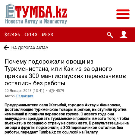
$424.86
€514.3
₽5.83
·
·
НА ДОРОГАХ АКТАУ
Почему подорожали овощи из
Туркменистана, или Как из-за одного
приказа 300 мангистауских перевозчиков
остались без работы
20 Января 2023 (13:41) ·
4579
Автор:
Редакция
Предприниматели села Жетыбай, городов Актау и Жанаозена,
доставляющие туркменские товары в регион, выступили против
изменений в правила перевозок грузов. С нового года они
вынуждены арендовать туркменские прицепы вместо того, чтобы
въезжать в соседнюю страну на своих авто. В результате цены на
овощи и фрукты подскочили, а 300 перевозчиков остались без
работы, передает Tumba.kz со ссылкой на Палату