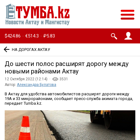
$424.86
€514.3
₽5.83
·
·
НА ДОРОГАХ АКТАУ
До шести полос расширят дорогу между
новыми районами Актау
12 Октября 2022 (12:14) ·
3531
Автор:
Александра Булатова
В Актау для удобства автомобилистов расширят дороги между
19А и 33 микрорайонами, сообщает пресс-служба акимата города,
передает Tumba.kz.