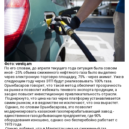
Фото: verelq.am
По его словам, до апреля текущего года ситуация была совсем
иной - 25% объема сжиженного нефтяного газа было выделено
через электронную торговую площадку, 75% - через акимат. Уже в
следующем году через ЭТП будут реализовывать 100% газа.
Орынбасаров говорит, что такой метод обеспечит прозрачность
на рынке и позволит избежать теневого экспорта продукции, а
заодно повысит инвестиционную привлекательность отрасли.
Подчеркнуто, что цена на газ через платформу устанавливается
самим рынком, и в ведомстве не исключают, что она вырастет.
Однако, по словам Орынбасарова, это позволит
модернизировать казахский газоперерабатывающий завод -
единственное газодобывающее предприятие, где 90%
оборудования изношено, однако оно бесперебойно работает с
1973 года.
Спикер добавил, что в Мангистау цена на сжиженный газ