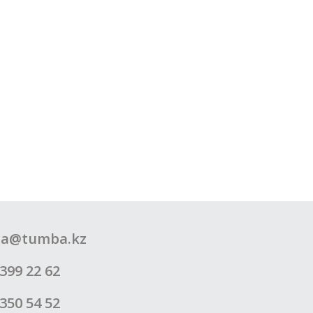
a@tumba.kz
399 22 62
350 54 52