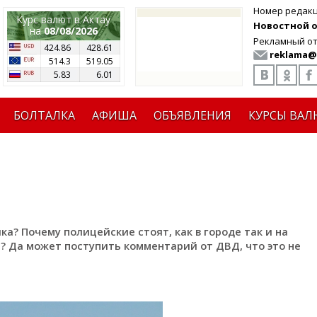
Номер редак
Курс валют в Актау
Новостной от
на
08/08/2026
Рекламный от
424.86
428.61
reklama@
514.3
519.05
5.83
6.01
БОЛТАЛКА
АФИША
ОБЪЯВЛЕНИЯ
КУРСЫ ВАЛ
ка? Почему полицейские стоят, как в городе так и на
? Да может поступить комментарий от ДВД, что это не