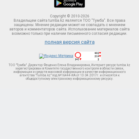
Copyright © 2010-2026
Владельцем сайта tumba.kz является ТОО "Тумба". Все права
защищены. Мнение редакции может не совпадать с мнением
авторов и комментаторов сайта. Использование материалов сайта
возможно только при наличии письменного согласия редакции.
полная версия сайта
ТОО "Тумба". Директор: Фещенко Елена Владимировна, Интернет-ресурс tumba.kz
зарегистрирован в Комитете госудаственного контроля в области связи,
информации и средств массовой информации в качестве информационного
агентства "Tumba.kz" под №16444-ИА от 13.04.2017г. и относятся к
общедоступному электронному информационному ресурсу.