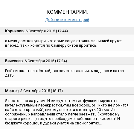
КОММЕНТАРИИ:
Добавить комментарий
Корнилов
, 6 Сентября 2015 (17:44)
а меня достали упыри, которые когда стоишь за линией прутся
вперед, так и хочется по бамперу битой пройтись.
Вячеслав
, 6 Сентября 2015 (17:24)
Ещё сигналят на жёлтый, так хочется включить заднюю и на газ
дать
Мерген
, 3 Сентября 2015 (18:17)
Я постоянно за рулем. И вижу,что там где функционируют т.н.
интелектуальные перекрестки,-там все хорошо! Никто не ломится
на ″светло-красный″, никому не охота отстегнуть 20 тыс. И с
сопряженных направлений стало легче заезжать ( круговое у
старого рынка...) так,что необходимо побольше таких мест! И
бюджету хорошо!, и дураки учатся на своих понтах...