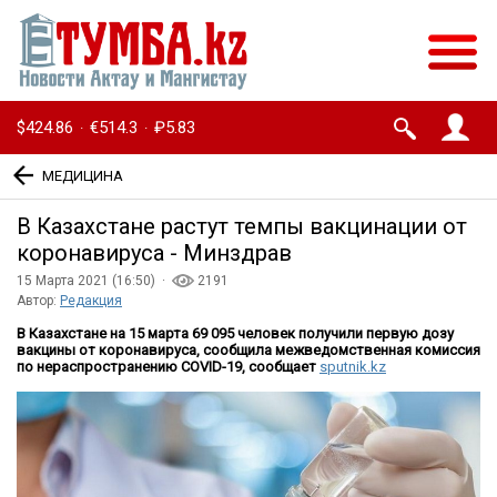
$424.86
€514.3
₽5.83
·
·
МЕДИЦИНА
В Казахстане растут темпы вакцинации от
коронавируса - Минздрав
15 Марта 2021 (16:50) ·
2191
Автор:
Редакция
В Казахстане на 15 марта 69 095 человек получили первую дозу
вакцины от коронавируса, сообщила межведомственная комиссия
по нераспространению COVID-19, сообщает
sputnik.kz