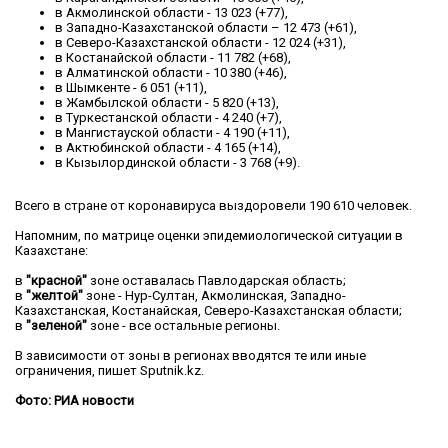
в Акмолинской области - 13 023 (+77),
в Западно-Казахстанской области – 12 473 (+61),
в Северо-Казахстанской области - 12 024 (+31),
в Костанайской области - 11 782 (+68),
в Алматинской области - 10 380 (+46),
в Шымкенте - 6 051 (+11),
в Жамбылской области - 5 820 (+13),
в Туркестанской области - 4 240 (+7),
в Мангистауской области - 4 190 (+11),
в Актюбинской области - 4 165 (+14),
в Кызылординской области - 3 768 (+9).
Всего в стране от коронавируса выздоровели 190 610 человек.
Напомним, по матрице оценки эпидемиологической ситуации в
Казахстане:
в
"красной"
зоне оставалась Павлодарская область;
в
"желтой"
зоне - Нур-Султан, Акмолинская, Западно-
Казахстанская, Костанайская, Северо-Казахстанская области;
в
"зеленой"
зоне - все остальные регионы.
В зависимости от зоны в регионах вводятся те или иные
ограничения, пишет Sputnik.kz.
Фото: РИА новости