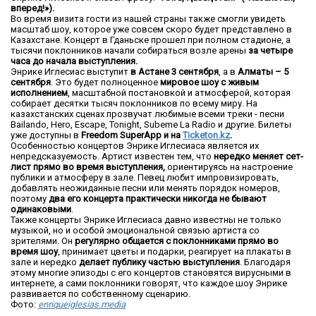
вперед!»).
Во время визита гости из нашей страны также смогли увидеть
масштаб шоу, которое уже совсем скоро будет представлено в
Казахстане. Концерт в Гданьске прошел при полном стадионе, а
тысячи поклонников начали собираться возле арены
за
четыре
час
а до начала выступления.
Энрике Иглесиас выступит
в Астане
3 сентября
, а в
Алматы –
5
сентября
. Это будет полноценное
мировое шоу с живым
исполнением
, масштабной постановкой и атмосферой, которая
собирает десятки тысяч поклонников по всему миру. На
казахстанских сценах прозвучат любимые всеми треки - песни
Bailando, Hero, Escape, Tonight, Subeme La Radio и другие. Билеты
уже доступны в
Freedom SuperApp и на
Ticketon.kz
.
Особенностью концертов Энрике Иглесиаса является их
непредсказуемость. Артист известен тем, что
нередко меняет сет-
лист прямо во время выступления,
ориентируясь на настроение
публики и атмосферу в зале. Певец любит импровизировать,
добавлять неожиданные песни или менять порядок номеров,
поэтому
два его концерта практически никогда не бывают
одинаковыми
.
Также концерты Энрике Иглесиаса давно известны не только
музыкой, но и особой эмоциональной связью артиста со
зрителями. Он
регулярно общается с поклонниками прямо во
время шоу
, принимает цветы и подарки, реагирует на плакаты в
зале и нередко
делает публику частью выступления
. Благодаря
этому многие эпизоды с его концертов становятся вирусными в
интернете, а сами поклонники говорят, что каждое шоу Энрике
развивается по собственному сценарию.
Фото:
enriqueiglesias.media