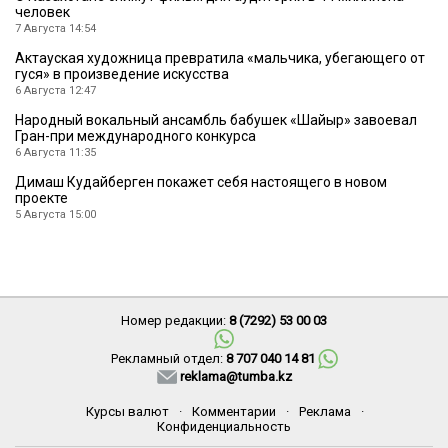
человек
7 Августа 14:54
Актауская художница превратила «мальчика, убегающего от
гуся» в произведение искусства
6 Августа 12:47
Народный вокальный ансамбль бабушек «Шайыр» завоевал
Гран-при международного конкурса
6 Августа 11:35
Димаш Кудайберген покажет себя настоящего в новом
проекте
5 Августа 15:00
Номер редакции:
8 (7292) 53 00 03
Рекламный отдел:
8 707 040 14 81
reklama@tumba.kz
Курсы валют
·
Комментарии
·
Реклама
·
Конфиденциальность