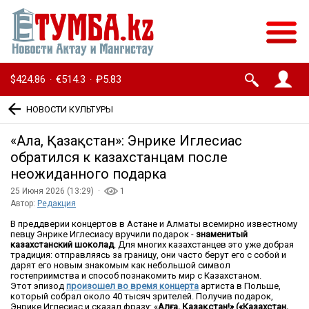
$424.86
€514.3
₽5.83
·
·
НОВОСТИ КУЛЬТУРЫ
«Алға, Қазақстан»: Энрике Иглесиас
обратился к казахстанцам после
неожиданного подарка
25 Июня 2026 (13:29) ·
1
Автор:
Редакция
В преддверии концертов в Астане и Алматы всемирно известному
певцу Энрике Иглесиасу вручили подарок -
знаменитый
казахстанский шоколад
. Для многих казахстанцев это уже добрая
традиция: отправляясь за границу, они часто берут его с собой и
дарят его новым знакомым как небольшой символ
гостеприимства и способ познакомить мир с Казахстаном.
Этот эпизод
произошел во время концерта
артиста в Польше,
который собрал около 40 тысяч зрителей. Получив подарок,
Энрике Иглесиас и сказал фразу: «
Ал
ға, Қазақстан!
» («Казахстан,