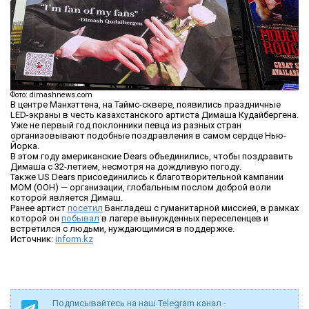
Фото: dimashnews.com
В центре Манхэттена, на Таймс-сквере, появились праздничные
LED-экраны в честь казахстанского артиста Димаша Кудайбергена.
Уже не первый год поклонники певца из разных стран
организовывают подобные поздравления в самом сердце Нью-
Йорка.
В этом году американские Dears объединились, чтобы поздравить
Димаша с 32-летием, несмотря на дождливую погоду.
Также US Dears присоединились к благотворительной кампании
МОМ (ООН) — организации, глобальным послом доброй воли
которой является Димаш.
Ранее артист
посетил
Бангладеш с гуманитарной миссией, в рамках
которой он
побывал
в лагере вынужденных переселенцев и
встретился с людьми, нуждающимися в поддержке.
Источник:
inform.kz
Подписывайтесь на наш Telegram канал -