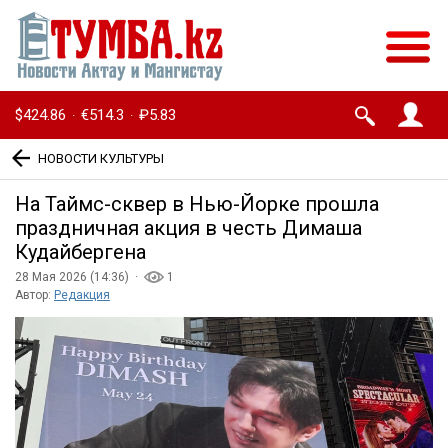
$424.86
€514.3
₽5.83
·
·
НОВОСТИ КУЛЬТУРЫ
На Таймс-сквер в Нью-Йорке прошла
праздничная акция в честь Димаша
Кудайбергена
28 Мая 2026 (14:36) ·
1
Автор:
Редакция