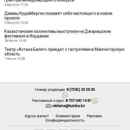
6 Августа 11:35
Димаш Кудайберген покажет себя настоящего в новом
проекте
5 Августа 15:00
Казахстанские коллективы выступили на Джарашском
фестивале в Иордании
28 Июля 14:00
Театр «Астана Балет» приедет с гастролями в Мангистаускую
область
7 Июля 15:58
Номер редакции:
8 (7292) 53 00 03
Рекламный отдел:
8 707 040 14 81
reklama@tumba.kz
Курсы валют
·
Комментарии
·
Реклама
·
Конфиденциальность