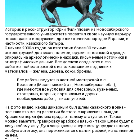
Историк и реконструктор Юрий Филиппович из Новосибирского
государственного университета посвятил свою научную карьеру
воссозданию вооружения древних кочевых народов Евразии, в
частности, казахского батыра.
С начала 2000-х годов он изготовил более 30 точных
реконструкций доспехов, шлемов, оружия и воинской одежды,
опираясь на археологические находки, письменные источники и
этнографические данные. Все доспехи создаются в его
собственной мастерской с использованием подлинных
материалов — железа, дерева, кожи, бронзы.
Все работы ведутся в частной мастерской в с.
Березово (Маслянинский р-н, Новосибирская обл.),
где имеются все условия для слесарных, кузнечных,
столярных, шорных, портняжных и других
необходимых работ, - писал ученый.
На фото видно, каким шикарным был шлем казахского война -
все-таки это венец развития боевого снаряжения номадов.
Красивые перья филина придают шлему статусность. Также
можно заметить гравировку арабской вязью - такой шлем будет к
лицу любому хану. Дуга защищающая переносицу придает шлему
особую эстетику, она перекликается с каллиграфией, исполненной
на нем.