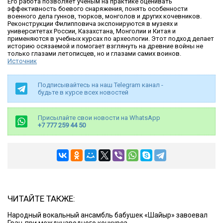
Его работа позволяет ученым на практике оценивать
эффективность боевого снаряжения, понять особенности
военного дела гуннов, тюрков, монголов и других кочевников.
Реконструкции Филипповича экспонируются в музеях и
университетах России, Казахстана, Монголии и Китая и
применяются в учебных курсах по археологии. Этот подход делает
историю осязаемой и помогает взглянуть на древние войны не
только глазами летописцев, но и глазами самих воинов.
Источник
Подписывайтесь на наш Telegram канал -
будьте в курсе всех новостей
Присылайте свои новости на WhatsApp
+7 777 259 44 50
ЧИТАЙТЕ ТАКЖЕ:
Народный вокальный ансамбль бабушек «Шайыр» завоевал
Гран-при международного конкурса