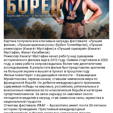
Картина получила все ключевые награды фестиваля: «Лучший
фильм», «Лучшая мужская роль» (Ербол Толепберген), «Лучшая
режиссура» (Канагат Мустафин) и «Лучший сценарий» (Канагат
Мустафин, Жанат Касабеков).
Режиссёр Канагат Мустафин начал работу над сценарием
исторического фильма ещё в 2012 году. Съёмки стартовали в 2020
году, а сама работа сопровождалась более чем десятилетним
исследованием. В результате фильм был представлен зрителям
на большом экране и вышел в прокат в прошлом году.
Фильм повествует о выдающейся личности – Кажымукане
Мунайтпасове, первом казахе, ставшем чемпионом мира по
французской борьбе. Он добился международного признания,
одерживая победы на мировых, российских, региональных и
всесоюзных чемпионатах по классической борьбе в категории
супертяжеловесов. За свою карьеру он завоевал около
пятидесяти медалей и наград, став символом силы, мужества и
национальной гордости.
Отметим, фестиваль IPAAF – Apoxiomeno имеет почти 30-летнюю
историю проведения. Престижный международный
кинофестиваль в Италии ежегодно награждает лучшие