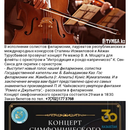
В исполнении солистов филармонии, лауреатов республиканских и
международных конкурсов Сталины Исмаиловой и Айжан
Турусбаевой прозвучат концерт Ре мажор В. А. Моцарта для
флейты с оркестром и "Интродукция и рондо-каприччиозо" К. Сен-
Санса для скрипки с оркестром.
-
В
ыступит новый голос нашей филармонии, солистка
Государственной капеллы им. Б. Байкадамова Каз. Гос
филармонии им. Жамбыла (г. Алматы) Күміс Жумагалиева.
И в
заключени
е
вечера вам будет представлено одно из самых
знаменитых произведений П. И. Чайковского увертюра-фантазия
"Ромео и Джульетта"
,
- рассказали в филармонии.
Концерт симфонического оркестра состоится 29 мая в 18:30.
Заказ билетов по тел.:
+7(702)177 3768