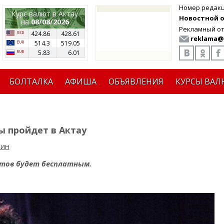
Номер редак
Курс валют в Актау
Новостной от
на
08/08/2026
Рекламный от
424.86
428.61
reklama@
514.3
519.05
5.83
6.01
БОЛТАЛКА
АФИША
ОБЪЯВЛЕНИЯ
КУРСЫ ВАЛ
ы пройдет в Актау
рин
стов будет бесплатным.