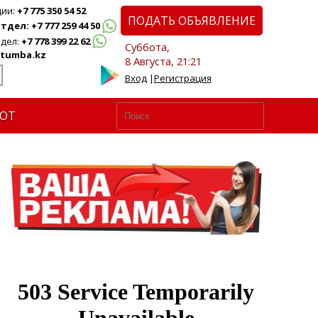
ции:
+7 775 350 54 52
ПОДАТЬ ОБЪЯВЛЕНИЕ
дел: +7 777 259 44 50
дел:
+7 778 399 22 62
Суббота,
tumba.kz
8 Августа, 21:21
Вход
|
Регистрация
ЮТ