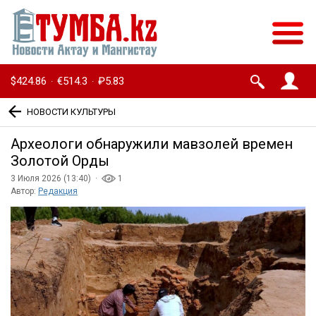
$424.86
€514.3
₽5.83
·
·
НОВОСТИ КУЛЬТУРЫ
Археологи обнаружили мавзолей времен
Золотой Орды
3 Июля 2026 (13:40) ·
1
Автор:
Редакция