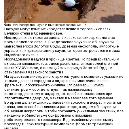
Фото: Министерство науки и высшего образования РК
Находки могут изменить представление о торговых связях
Великой степи в Средневековье.
Неожиданные открытия сделали казахстанские археологи во
время полевого сезона. В ходе раскопок ученые обнаружили
мавзолей эпохи Золотой Орды, древний некрополь, импортные
украшения и даже раковину каури, которая встречается в водах
Индийского океана.
Исследования ведутся в урочище Жантай. По предварительным
выводам специалистов, здесь располагался мавзолей степной
знати XIV-XV веков, относящийся к периоду Золотой Орды и
становления Казахского ханства.
На существование крупного архитектурного комплекса указали не
только данные георадара и лидара, но и многочисленные
фрагменты обожженного кирпича. Его размеры – 25×25
сантиметров – соответствуют так называемому
золотоордынскому стандарту, который использовался при
строительстве дворцов, мечетей и мавзолеев того времени.
Во время дальнейших исследований археологи вскрыли остатки
стены, сложенной на глиняном растворе, а рядом обнаружили
обширный некрополь. Чтобы сохранить уникальный памятник, все
найденные объекты уже оцифрованы с помощью
роботизированного геосканера. В дальнейшем ученые смогут
воссоздать архитектурный комплекс в формате трехмерной
модели.