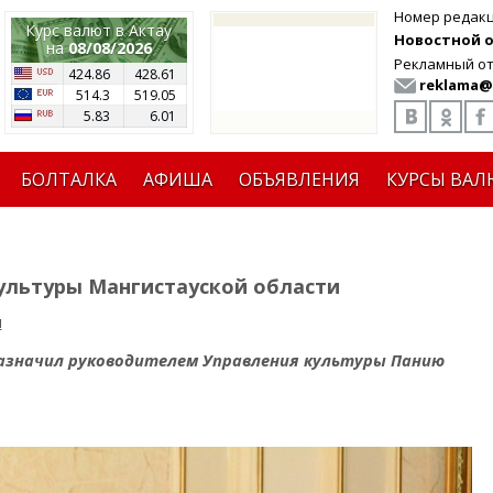
Номер редак
Курс валют в Актау
Новостной от
на
08/08/2026
Рекламный от
424.86
428.61
reklama@
514.3
519.05
5.83
6.01
БОЛТАЛКА
АФИША
ОБЪЯВЛЕНИЯ
КУРСЫ ВАЛ
ультуры Мангистауской области
я
азначил руководителем Управления культуры Панию