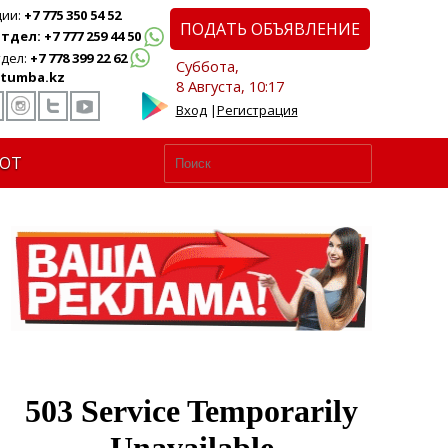
ции:
+7 775 350 54 52
ПОДАТЬ ОБЪЯВЛЕНИЕ
дел: +7 777 259 44 50
дел:
+7 778 399 22 62
Суббота,
tumba.kz
8 Августа, 10:17
Вход
|
Регистрация
ЮТ