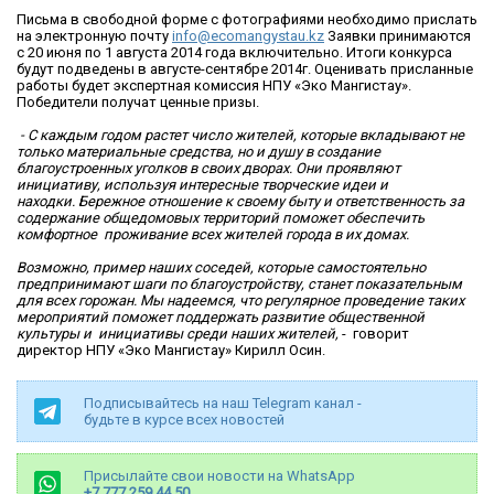
Письма в свободной форме с фотографиями необходимо прислать
на электронную почту
info@ecomangystau.kz
Заявки принимаются
с 20 июня по 1 августа 2014 года включительно. Итоги конкурса
будут подведены в августе-сентябре 2014г. Оценивать присланные
работы будет экспертная комиссия НПУ «Эко Мангистау».
Победители получат ценные призы.
- С каждым годом растет число жителей, которые вкладывают не
только материальные средства, но и душу в создание
благоустроенных уголков в своих дворах. Они проявляют
инициативу, используя интересные творческие идеи и
находки. Бережное отношение к своему быту и ответственность за
содержание общедомовых территорий поможет обеспечить
комфортное проживание всех жителей города в их домах.
Возможно, пример наших соседей, которые самостоятельно
предпринимают шаги по благоустройству, станет показательным
для всех горожан. Мы надеемся, что регулярное проведение таких
мероприятий поможет поддержать развитие общественной
культуры и инициативы среди наших жителей,
- говорит
директор НПУ «Эко Мангистау» Кирилл Осин.
Подписывайтесь на наш Telegram канал -
будьте в курсе всех новостей
Присылайте свои новости на WhatsApp
+7 777 259 44 50