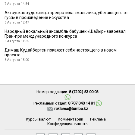
7 Августа 14:54
Актауская художница превратила «мальчика, убегающего от
гуся» в произведение искусства
6 Августа 12:47
Народный вокальный ансамбль бабушек «Шайыр» завоевал
Гран-при международного конкурса
6 Августа 11:35
Димаш Кудайберген покажет себя настоящего в новом
проекте
5 Августа 15:00
Номер редакции:
8 (7292) 53 00 03
Рекламный отдел:
8 707 040 14 81
reklama@tumba.kz
Курсы валют
·
Комментарии
·
Реклама
·
Конфиденциальность