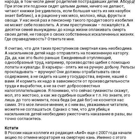
народа, в том числе денег родителей пострадавших детей. Абсурд!
При этом эти подонки сидят целыми днями, ничего не делают,
читают книжки (не удивлюсь, если большая часть из них назубок
знает Библию), а в рационе у них мясо, молоко, яйца, фрукты и
овощи. У нас иной раз и пенсионер такого продуктового изобилия
не может себе позволить. А этим преступникам – пожалуйста. А
десятки семей вынуждены до конца жизни оплакивать смерть
своих детей, не говоря о своих собственных искалеченных жизнях.
Где справедливость? Ответьте мне.
Я считаю, что для таких преступников смертная кань необходима.
А насильников детей надо отправлять на пожизненную каторгу.
Да, да, как это было раньше. Ежедневный отупляющий,
однообразный труд, например, производство щебня с помощью
лопаты и кувалды. В карьеры - опять же на ручную добычу. Рельсы
прокладывать – вручную! Они должны отрабатывать свое
содержание, а не сидеть на шее у государства, вернее, нашей с
вами. И кормить их надо в зависимости от производительности
труда и выработки, а не за счет добросовестных
налогоплательщиков. Я понимаю, что сейчас гуманисты скажут,
мол, это жестоко, а как же судебные ошибки и т.п. Но знаете, это
лишь до того момента, пока беда (не дай бог) не коснется нас
самих. Это мое личное мнение, и с ним вы, уважаемые читатели,
можете не соглашаться. Однако с тем, что для убийц и
насильников детей необходимо ужесточить наказание в разы, вы
точно согласитесь.
Кстати
В России наши коллеги из редакция «АиФ» еще с 2007 года начали
акцию по отмене моратория на смертную кань. Именно с этого