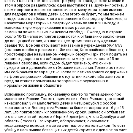
казнь в Казахстане возникают регулярно. Гражданское мнение в
этом вопросе разделилось: одни выступают за, другие - против. В
этом вопросе я все же склоняюсь за отмену моратория именно
для педофилов и убийц детей. Если этого не будет, то мы пожнем
плоды своего либерального отношения к беспределу. Напомню, в
Казахстане мораторий на смертную казнь ввели в 2004 году, а
максимальную меру наказания в виде расстрела
заменили пожизненным лишением свободы. Ежегодно в стране
около 10-12 человек приговариваются к отбыванию заключения
до конца дней своих, и в настоящее время таких осужденных
свыше 100. Все они отбывают наказание в учреждении УК-161/3
(колония особого режима в г. Житикара, Костанайская область), в
простонародье называемом «Черный беркут». При этом подать на
условно-досрочно освобождение они могут лишь после 25 лет
лишения свободы, если судом будет признано, что они не
нуждаются в дальнейшем отбывании наказания. Только вот кого
мы собираемся возвращать? После 25 лет камерного содержания
на фоне депривации общения и отсутств­ия какой-либо занятости
вряд ли станет возможным возвращение осужденных к
нормальной жизни в обществе.
Вспоминаю программу, показанную как-то по телевидению про
маньяков в России. Так вот, один из них - Олег Рыльков, который
изнасиловал 37!!! малолетних детей и четырех убил с особой
жестокостью. Все жертвы Рылькова были в возрасте от 6 до 13
лет. Его приговорили к пожизненному сроку. Сейчас он отбывает
его в знаменитой тюрьме «Черный дельфин», что в Оренбургской
области (Россия). Его кормят, обслуживают, оказывают
медицинскую помощь, и все за счет налогоплательщиков. То есть
убийцу и насильника беззащитных детей кормят и одевают за счет