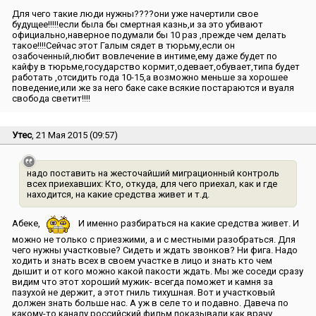
Для чего такие люди нужны????они уже начертили свое
будущее!!!!!если была бы смертная казнь,и за это убивают
официально,наверное подумали бы 10 раз ,прежде чем делать
такое!!!!Сейчас этот Галым сядет в тюрьму,если он
озабоченный,любит вовлечение в интиме,ему даже будет по
кайфу в тюрьме,государство кормит,одевает,обувает,типа будет
работать ,отсидить года 10-15,а возможно меньше за хорошее
поведение,или же за него баке саке всякие постараются и вуаля
свобода светит!!!!
Утес
, 21 Мая 2015 (09:57)
надо поставить на жесточайший миграционный контроль
всех приехавших: Кто, откуда, для чего приехал, как и где
находится, на какие средства живет и т.д.
Абеке,
И именно разбираться на какие средства живет. И
можно не только с приезжими, а и с местными разобраться. Для
чего нужны участковые? Сидеть и ждать звонков? Ни фига. Надо
ходить и знать всех в своем участке в лицо и знать кто чем
дышит и от кого можно какой пакости ждать. Мы же соседи сразу
видим что этот хороший мужик- всегда поможет и камня за
пазухой не держит, а этот гниль тихушная. Вот и участковый
должен знать больше нас. А уж в селе то и подавно. Давеча по
какому-то каналу российский фильм показывали как врачу