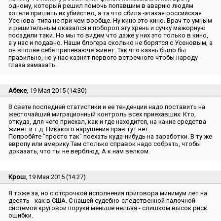
одному, который решил помочь попавшим в аварию людям
хотели пришить их убийство, а та что сбила -этакая российская
Усенова- типа не при чем вообще. Ну кино это кино. Врач то умным
и решительным оказался и поборол эту хрень и сучку мажорную
посадили таки. Но мы то видим что даже у них это только в кино,
а у нас и подавно. Наши блогера сколько не борятся с Усеновым, а
он вполне себе припеваюче живет. Так что казнь было бы
правильно, но у нас казнят первого встречного чтобы народу
глаза замазать.
Абеке
, 19 Мая 2015 (14:30)
В свете последней статистики и ее тенденции надо поставить на
жесточайший миграционный контроль всех приехавших: Кто,
откуда, для чего приехал, как и где находится, на какие средства
живет и т.д. Никакого нарушения прав тут нет.
Попробйте ″просто так″ поехать куда-нибудь на заработки. В ту же
европу или америку.Там столько справок надо собрать, чтобы
доказать, что ты не верблюд. А к нам велком.
Крош
, 19 Мая 2015 (14:27)
Я тоже за, но с отсрочкой исполнения приговора минимум лет на
десять - как в США. С нашей судебно-следственной палочной
системой круговой поруки меньше нельзя - слишком высок риск
ошибки.