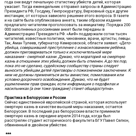
года они ведут печальную статистику убийств детей, которая
ужасает. Тогда еженедельник отправил запросы в Администрацию
Президента РФ, Госдуму, Ген­прокуратуру, Верховный суд и другие
инстанции, от которых зависело решение этого вопроса. В газете
и на сайте была опубликована анкета, таким образом издание
предлагало читателям проголосовать за инициативу. Порядка 200
000 заполненных россиянами анкет были переданы в
Администрацию Президента РФ. «АиФ» поддержали сотни тысяч
читателей, известные политики, чиновники, врачи, артисты, певцы.
Так, Аман Тулеев, губернатор Кемеровской, области заявил:
«Дето­
убийца, совершивший преступление с изнасилованием ребёнка,
должен приговариваться только к исключительной мере
наказания - смертной казни. Думаю, что мораторий на смертную
казнь в отношении этих убийц должен быть отменен. А до тех пор,
пока это не сделано, судейскому сообществу страны следует
выносить убийцам детей приговоры о пожизненном заключении. К
ним не должны применяться акты амнистии, помилования или
условно-досрочного освобождения. Думаю, что не будет
ущемлением прав граждан, если информация о педофилах и
насильниках (а они тоже граждане) станет общедоступна».
Практика в Белоруссии и России
Сейчас единственной европейской страной, которая использует
смертную казнь в качестве высшей меры наказания, остается
Белоруссия. В последний раз белорусские власти применили
смертную казнь в середине апреля 2014 года, когда был
расстрелян студент исторического факультета БГУ Павел Селюн,
обвиненный в двойном убийстве.
***