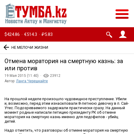
$424.86
€514.3
₽5.83
·
·
НЕ МЕЛОЧИ ЖИЗНИ
Отмена моратория на смертную казнь: за
или против
19 Мая 2015 (11:40) ·
23912
Автор:
Ланга Черешкайте
На прошлой неделе произошло чудовищное преступление. Убили
и, возможно, перед этим изнасиловали 8-летнюю девочку в п. Сай-
Утес. Подозреваемого задержали практически сразу. На данный
момент родные написали петицию президенту РК об отмене
моратория на смертную казнь именно для педофилов - убийц
детей.
Надо отметить, что разговоры об отмене моратория на смертную