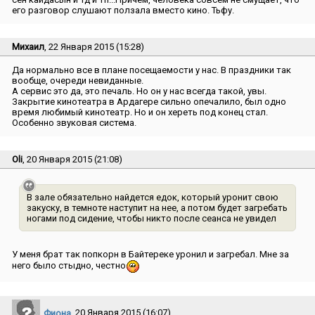
его разговор слушают ползала вместо кино. Тьфу.
Михаил
, 22 Января 2015 (15:28)
Да нормально все в плане посещаемости у нас. В праздники так
вообще, очереди невиданные.
А сервис это да, это печаль. Но он у нас всегда такой, увы.
Закрытие кинотеатра в Ардагере сильно опечалило, был одно
время любимый кинотеатр. Но и он хереть под конец стал.
Особенно звуковая система.
Oli
, 20 Января 2015 (21:08)
В зале обязательно найдется едок, который уронит свою
закуску, в темноте наступит на нее, а потом будет загребать
ногами под сидение, чтобы никто после сеанса не увидел
У меня брат так попкорн в Байтереке уронил и загребал. Мне за
него было стыдно, честно
Фиона
, 20 Января 2015 (16:07)