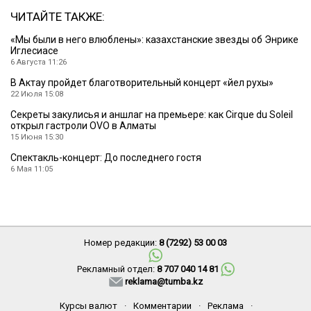
ЧИТАЙТЕ ТАКЖЕ:
«Мы были в него влюблены»: казахстанские звезды об Энрике
Иглесиасе
6 Августа 11:26
В Актау пройдет благотворительный концерт «Әйел рухы»
22 Июля 15:08
Секреты закулисья и аншлаг на премьере: как Cirque du Soleil
открыл гастроли OVO в Алматы
15 Июня 15:30
Спектакль-концерт: До последнего гостя
6 Мая 11:05
Номер редакции:
8 (7292) 53 00 03
Рекламный отдел:
8 707 040 14 81
reklama@tumba.kz
Курсы валют
·
Комментарии
·
Реклама
·