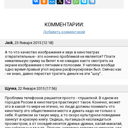
КОММЕНТАРИИ:
Добавить комментарий
Jack
, 23 Января 2015 (12:18)
А то что качество изображения и звук в кинотеатрах
отвратительные - это конечно проблемой не является? Платя
немаленькую сумму за билет я не ожидаю както смотреть на
экране изображение с пятнами и полосами. У чаплина вообще
одно время правый угол экрана расфокусирован был. Сейчас как
- не знаю, давно перестал тратить деньги на эти ″шоу″..
Щучка
, 22 Января 2015 (17:56)
Проблема телефонов решается просто - глушилкой. В одном из
городов России в кинотеатре практикуют такое. Конечно, может
это в какой-то мере не этично, но люди должны понимать что
кинотеатр это общественное место и думать надо не только о
себе. Я целиком за такую меру, а то скоро культурное поведение
занесут в красную книгу. Сидишь, пытаешься наслаждаться
просмотром, а от соседей несется дриньк-дриньк, калай-макалай,
сен кайдасын и тд и тп...Причем, человека совсем не смущает, что