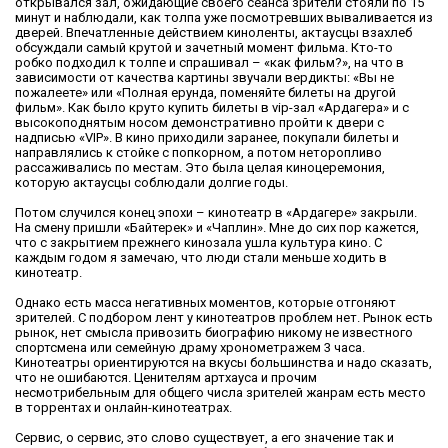
открывался зал, ожидающие своего сеанса зрители стояли по 15
минут и наблюдали, как толпа уже посмотревших вываливается из
дверей. Впечатленные действием киноленты, актаусцы взахлеб
обсуждали самый крутой и зачетный момент фильма. Кто-то
робко подходил к толпе и спрашивал – «как фильм?», на что в
зависимости от качества картины звучали вердикты: «Вы не
пожалеете» или «Полная ерунда, поменяйте билеты на другой
фильм». Как было круто купить билеты в vip-зал «Ардагера» и с
высокоподнятым носом демонстративно пройти к двери с
надписью «VIP». В кино приходили заранее, покупали билеты и
направлялись к стойке с попкорном, а потом неторопливо
рассаживались по местам. Это была целая киноцеремония,
которую актаусцы соблюдали долгие годы.
Потом случился конец эпохи – кинотеатр в «Ардагере» закрыли.
На смену пришли «Байтерек» и «Чаплин». Мне до сих пор кажется,
что с закрытием прежнего кинозала ушла культура кино. С
каждым годом я замечаю, что люди стали меньше ходить в
кинотеатр.
Однако есть масса негативных моментов, которые отгоняют
зрителей. С подбором лент у кинотеатров проблем нет. Рынок есть
рынок, нет смысла привозить биографию никому не известного
спортсмена или семейную драму хронометражем 3 часа.
Кинотеатры ориентируются на вкусы большинства и надо сказать,
что не ошибаются. Ценителям артхауса и прочим
несмотрибельным для общего числа зрителей жанрам есть место
в торрентах и онлайн-кинотеатрах.
Сервис, о сервис, это слово существует, а его значение так и