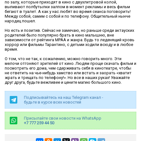
по залу, которые приходят в кино с двухлитровой колой,
выпивают полбутылки залпом в момент рекламы и весь фильм
бегают в туалет. А как у нас любят во время сеанса поговорить!
Между собой, самим с собой и по телефону. Общительный нынче
народец пошел.
Но есть и позитив. Сейчас не замечаю, но раньше среди актауских
родителей было популярно брать в кино малышню, вне
зависимости от рейтинга MPAA и жанра. Будь то леденящий кровь
хоррор или фильмы Тарантино, с детьми ходили всюду и в любое
время.
О том, что не так, к сожалению, можно говорить много. Эти
мелочи отгоняют зрителей от кино. Людям проще скачать фильм и
посмотреть его дома, чем сдерживать себя в кинотеатре, чтобы
не ответить на чье-нибудь хамство или встать и заорать «хватит
жрать и трещать по телефону!». Но все в наших руках! Уважайте
друг друга, будьте вежливее и цените магию большого кино.
Подписывайтесь на наш Telegram канал -
будьте в курсе всех новостей
Присылайте свои новости на WhatsApp
+7 777 259 44 50