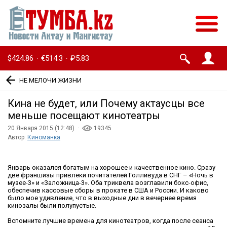
$424.86
€514.3
₽5.83
·
·
НЕ МЕЛОЧИ ЖИЗНИ
Кина не будет, или Почему актаусцы все
меньше посещают кинотеатры
20 Января 2015 (12:48) ·
19345
Автор:
Киноманка
Январь оказался богатым на хорошее и качественное кино. Сразу
две франшизы привлеки почитателей Голливуда в СНГ – «Ночь в
музее-3» и «Заложница-3». Оба триквела возглавили бокс-офис,
обеспечив кассовые сборы в прокате в США и России. И каково
было мое удивление, что в выходные дни в вечернее время
кинозалы были полупустые.
Вспомните лучшие времена для кинотеатров, когда после сеанса