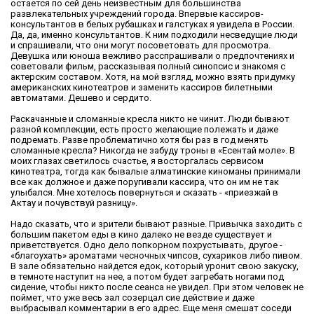
остается по сей день неизвестным для большинства
развлекательных учреждений города. Впервые кассиров-
консультантов в белых рубашках и галстуках я увидела в России.
Да, да, именно консультантов. К ним подходили несведущие люди
и спрашивали, что они могут посоветовать для просмотра.
Девушка или юноша вежливо расспрашивали о предпочтениях и
советовали фильм, рассказывая полный синопсис и знакомя с
актерским составом. Хотя, на мой взгляд, можно взять придумку
американских кинотеатров и заменить кассиров билетными
автоматами. Дешево и сердито.
Раскачанные и сломанные кресла никто не чинит. Люди бывают
разной комплекции, есть просто желающие полежать и даже
подремать. Разве проблематично хотя бы раз в год менять
сломанные кресла? Никогда не забуду троны в «Есентай моле». В
моих глазах светилось счастье, я восторгалась сервисом
кинотеатра, тогда как бывалые алматинские киноманы принимали
все как должное и даже поругивали кассира, что он им не так
улыбался. Мне хотелось повернуться и сказать - «приезжай в
Актау и почувствуй разницу».
Надо сказать, что и зрители бывают разные. Привычка заходить с
большим пакетом еды в кино далеко не везде существует и
приветствуется. Одно дело попкорном похрустывать, другое -
«благоухать» ароматами чесночных чипсов, сухариков либо пивом.
В зале обязательно найдется едок, который уронит свою закуску,
в темноте наступит на нее, а потом будет загребать ногами под
сидение, чтобы никто после сеанса не увидел. При этом человек не
поймет, что уже весь зал созерцал сие действие и даже
выбрасывал комментарии в его адрес. Еще меня смешат соседи