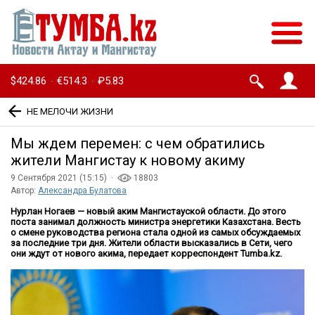
$424.86
€514.3
₽5.83
·
·
НЕ МЕЛОЧИ ЖИЗНИ
Мы ждем перемен: с чем обратились
жители Мангистау к новому акиму
9 Сентября 2021 (15:15) ·
18803
Автор:
Александра Булатова
Нурлан Ногаев — новый аким Мангистауской области. До этого
поста занимал должность министра энергетики Казахстана. Весть
о смене руководства региона стала одной из самых обсуждаемых
за последние три дня. Жители области высказались в Сети, чего
они ждут от нового акима, передает корреспондент
Tumba
.
kz
.