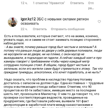
Есть и пользователи, которые считают, что на акима, конечно,
уповать надо, но и самим не стоит занимать позицию стороннего
наблюдателя:
- А вы знаете, почему раньше город был чистым и зеленым? А
потому что раньше люди во дворе у себя деревья поливали, люди
не мусорили ни во дворе, ни на пляже, с окон мусор не
выкидывали, в подъездах не гадили. А сейчас каждый ноет и про
камеры говорит с требованием чтобы через каждый метр
сотрудник полиции стоял. В общем, город будет чистым и
зеленым, если его жители сами будут стремиться к этому.
Так что
граждане тунеядцы, алкоголики, кто хочет поработать, а не ныть?
Надо сказать, что проблем в наследство Нурлану Ногаеву
досталось с запасом на долгие годы. Одна из главных – трудовые
споры и вытекающие отсюда забастовки. Отметим, что 90
процентов из 65-ти забастовок, имевших место за последние
шесть лет, произошли в Мангистау. О чем-то да говорит то, что
проверки соответствующих ведомств, проведенные на
предприятиях, где бастовали рабочие, выявили 161 факт
диспропорции в заработной плате между казахстанскими и