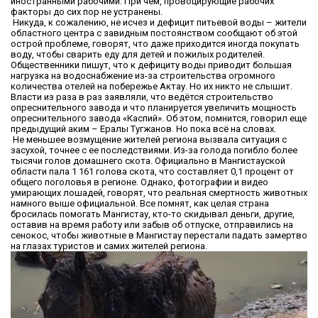
иностранными рабочими. При чем, провоцирующие рабочих
факторы до сих пор не устранены.
Никуда, к сожалению, не исчез и дефицит питьевой воды – жители
областного центра с завидным постоянством сообщают об этой
острой проблеме, говорят, что даже приходится иногда покупать
воду, чтобы сварить еду для детей и пожилых родителей.
Общественники пишут, что к дефициту воды приводит большая
нагрузка на водоснабжение из-за строительства огромного
количества отелей на побережье Актау. Но их никто не слышит.
Власти из раза в раз заявляли, что ведётся строительство
опреснительного завода и что планируется увеличить мощность
опреснительного завода «Каспий». Об этом, помнится, говорил еще
предыдущий аким – Ералы Тугжанов. Но пока всё на словах.
Не меньшее возмущение жителей региона вызвала ситуация с
засухой, точнее с ее последствиями. Из-за голода погибло более
тысячи голов домашнего скота. Официально в Мангистауской
области пала 1 161 голова скота, что составляет 0,1 процент от
общего поголовья в регионе. Однако, фотографии и видео
умирающих лошадей, говорят, что реальная смертность животных
намного выше официальной. Все помнят, как целая страна
бросилась помогать Мангистау, кто-то скидывал деньги, другие,
оставив на время работу или забыв об отпуске, отправились на
сенокос, чтобы животные в Мангистау перестали падать замертво
на глазах туристов и самих жителей региона.