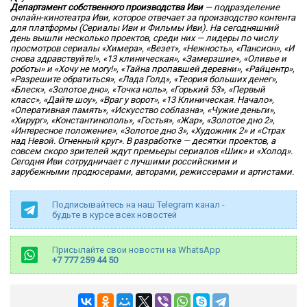
Департамент собственного производства Иви
— подразделение
онлайн-кинотеатра Иви, которое отвечает за производство контента
для платформы (Сериалы Иви и Фильмы Иви). На сегодняшний
день вышли несколько проектов, среди них — лидеры по числу
просмотров сериалы «Химера», «Везет», «Нежность», «Пансион», «И
снова здравствуйте!», «13 клиническая», «Замерзшие», «Оливье и
роботы» и «Хочу не могу!», «Тайна пропавшей деревни», «Райцентр»,
«Разрешите обратиться», «Лада Голд», «Теория больших денег»,
«Блеск», «Золотое дно», «Точка ноль», «Горький 53», «Первый
класс», «Дайте шоу», «Враг у ворот», «13 Клиническая. Начало»,
«Оперативная память», «Искусство соблазна», «Чужие деньги»,
«Хирург», «Константинополь», «Гостья», «Жар», «Золотое дно 2»,
«Интересное положение», «Золотое дно 3», «Художник 2» и «Страх
над Невой. Огненный круг». В разработке — десятки проектов, а
совсем скоро зрителей ждут премьеры сериалов «Шик» и «Холод».
Сегодня Иви сотрудничает с лучшими российскими и
зарубежными продюсерами, авторами, режиссерами и артистами.
Подписывайтесь на наш Telegram канал -
будьте в курсе всех новостей
Присылайте свои новости на WhatsApp
+7 777 259 44 50