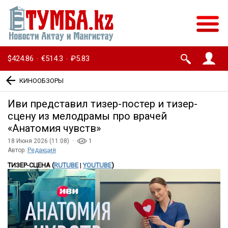
$424.86
€514.3
₽5.83
·
·
КИНООБЗОРЫ
Иви представил тизер-постер и тизер-
сцену из мелодрамы про врачей
«Анатомия чувств»
18 Июня 2026 (11:08) ·
1
Автор:
Редакция
ТИЗЕР-СЦЕНА (
RUTUBE
|
YOUTUBE
)