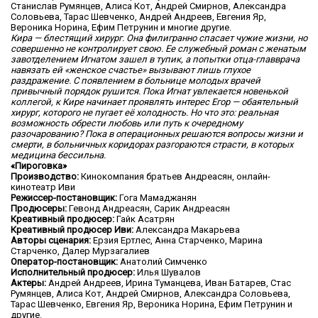
Станислав Румянцев, Алиса Кот, Андрей Смирнов, Александра
Соловьева, Тарас Шевченко, Андрей Андреев, Евгения Яр,
Вероника Норина, Ефим Петрунин и многие другие.
Кира — блестящий хирург. Она филигранно спасает чужие жизни, но
совершенно не контролирует свою. Ее служебный роман с женатым
завотделением Игнатом зашел в тупик, а попытки отца-главврача
навязать ей «женское счастье» вызывают лишь глухое
раздражение. С появлением в больнице молодых врачей
привычный порядок рушится. Пока Игнат увлекается новенькой
коллегой, к Кире начинает проявлять интерес Егор — обаятельный
хирург, которого не пугает её холодность. Но что это: реальная
возможность обрести любовь или путь к очередному
разочарованию? Пока в операционных решаются вопросы жизни и
смерти, в больничных коридорах разгораются страсти, в которых
медицина бессильна.
«Пироговка»
Производство:
Кинокомпания братьев Андреасян, онлайн-
кинотеатр Иви
Режиссер-постановщик:
Гога Мамаджанян
Продюсеры:
Гевонд Андреасян, Сарик Андреасян
Креативный продюсер:
Гайк Асатрян
Креативный продюсер Иви:
Александра Макарьева
Авторы сценария:
Ерзия Ертлес, Анна Старченко, Марина
Старченко, Далер Мурзагалиев
Оператор-постановщик:
Анатолий Симченко
Исполнительный продюсер:
Илья Шувалов
Актеры:
Андрей Андреев, Ирина Туманцева, Иван Батарев, Стас
Румянцев, Алиса Кот, Андрей Смирнов, Александра Соловьева,
Тарас Шевченко, Евгения Яр, Вероника Норина, Ефим Петрунин и
другие.