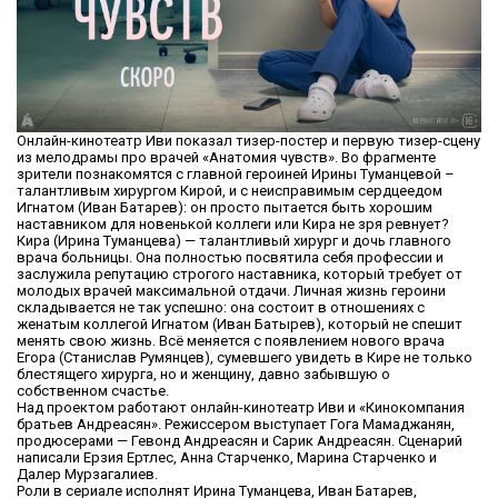
Онлайн-кинотеатр Иви показал тизер-постер и первую тизер-сцену
из мелодрамы про врачей «Анатомия чувств». Во фрагменте
зрители познакомятся с главной героиней Ирины Туманцевой –
талантливым хирургом Кирой, и с неисправимым сердцеедом
Игнатом (Иван Батарев): он просто пытается быть хорошим
наставником для новенькой коллеги или Кира не зря ревнует?
Кира (Ирина Туманцева) — талантливый хирург и дочь главного
врача больницы. Она полностью посвятила себя профессии и
заслужила репутацию строгого наставника, который требует от
молодых врачей максимальной отдачи. Личная жизнь героини
складывается не так успешно: она состоит в отношениях с
женатым коллегой Игнатом (Иван Батырев), который не спешит
менять свою жизнь. Всё меняется с появлением нового врача
Егора (Станислав Румянцев), сумевшего увидеть в Кире не только
блестящего хирурга, но и женщину, давно забывшую о
собственном счастье.
Над проектом работают онлайн-кинотеатр Иви и «Кинокомпания
братьев Андреасян». Режиссером выступает Гога Мамаджанян,
продюсерами — Гевонд Андреасян и Сарик Андреасян. Сценарий
написали Ерзия Ертлес, Анна Старченко, Марина Старченко и
Далер Мурзагалиев.
Роли в сериале исполнят Ирина Туманцева, Иван Батарев,