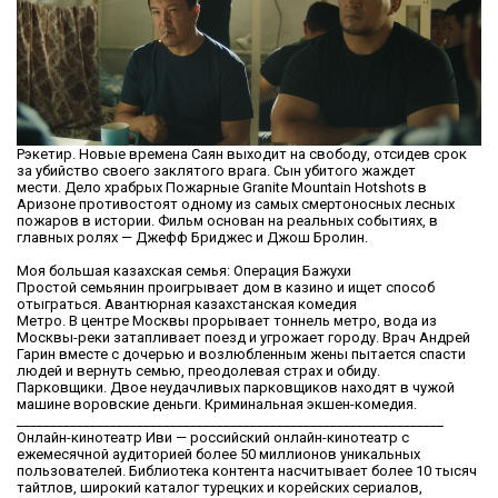
Рэкетир. Новые времена Саян выходит на свободу, отсидев срок
за убийство своего заклятого врага. Сын убитого жаждет
мести. Дело храбрых Пожарные Granite Mountain Hotshots в
Аризоне противостоят одному из самых смертоносных лесных
пожаров в истории. Фильм основан на реальных событиях, в
главных ролях — Джефф Бриджес и Джош Бролин.
Моя большая казахская семья: Операция Бажухи
Простой семьянин проигрывает дом в казино и ищет способ
отыграться. Авантюрная казахстанская комедия
Метро. В центре Москвы прорывает тоннель метро, вода из
Москвы-реки затапливает поезд и угрожает городу. Врач Андрей
Гарин вместе с дочерью и возлюбленным жены пытается спасти
людей и вернуть семью, преодолевая страх и обиду.
Парковщики. Двое неудачливых парковщиков находят в чужой
машине воровские деньги. Криминальная экшен-комедия.
________________________________________________________________
Онлайн-кинотеатр Иви — российский онлайн-кинотеатр с
ежемесячной аудиторией более 50 миллионов уникальных
пользователей. Библиотека контента насчитывает более 10 тысяч
тайтлов, широкий каталог турецких и корейских сериалов,