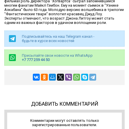
фильмах роль директора "Хогвартса" сыграл запомнившийся
многим фанатам Майкл Гэмбон. Ему на момент съемок в "Узнике
Азкабана" было 63 года. Молодую версию волшебника в трилогии
"Фантастические твари" воплотил красавец Джуд Лоу.
Эксперты отмечают, что возраст Джона Литгоу может стать
одним из важных факторов в удачном воплощении роли.
Подписывайтесь на наш Telegram канал -
будьте в курсе всех новостей
Присылайте свои новости на WhatsApp
+7 777 259 44 50
ДОБАВИТЬ КОММЕНТАРИЙ
Комментарии могут оставлять только
зарегистрированные пользователи.