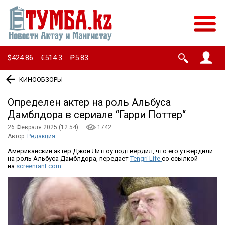
$424.86
€514.3
₽5.83
·
·
КИНООБЗОРЫ
Определен актер на роль Альбуса
Дамблдора в сериале “Гарри Поттер“
26 Февраля 2025 (12:54) ·
1742
Автор:
Редакция
Американский актер Джон Литгоу подтвердил, что его утвердили
на роль Альбуса Дамблдора, передает
Tengri Life
со ссылкой
на
screenrant.com
.