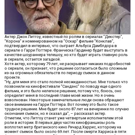
Актер Джон Литгоу, известный по ролям в сериалах "Декстер",
"Корона" и номинированном на "Оскар" фильме "Конклав",
подтвердил в интервью, что сыграет Альбуса Дамблдора в
сериале о Гарри Поттере. Франческа Гардинер будет выступать в
качестве шоураннера телешоу, но кто будет играть главную роль
в сериале, остается загадкой.
Хотя актер, которому 79 лет, не раскрывает никаких подробностей
о сериале, он признает, что решение согласиться было сложным
из-за огромных обязательств по периоду съемок в данном
проекте.
"Ну, для меня это стало полной неожиданностью. Мне только что
позвонили на кинофестивале "Сандэнс" по поводу еще одного
фильма, и это было нелегкое решение, потому что, боюсь, оно
определит меня в последней главе моей жизни. Но я очень
взволнован. Некоторые замечательные люди снова обращают
свое внимание на Гарри Поттера. Вот почему это было такое
трудное решение. Мне будет около 87 лет на вечеринке по случаю
окончания съемок, но я сказал да", – рассказал актер.
Отметим, что Литгоу станет уже четвертым исполнителем этой
роли в истории. В первых двух частях кинофраншизы роль
воплотил метр британского кино Ричард Харрис, которому на
момент съемок было около 69 лет. После смерти Харриса в пяти