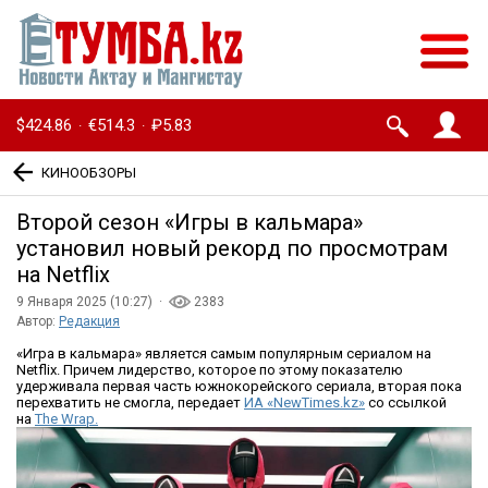
$424.86
€514.3
₽5.83
·
·
КИНООБЗОРЫ
Второй сезон «Игры в кальмара»
установил новый рекорд по просмотрам
на Netflix
9 Января 2025 (10:27) ·
2383
Автор:
Редакция
«Игра в кальмара» является самым популярным сериалом на
Netflix. Причем лидерство, которое по этому показателю
удерживала первая часть южнокорейского сериала, вторая пока
перехватить не смогла, передает
ИА «NewTimes.kz»
со ссылкой
на
The Wrap.