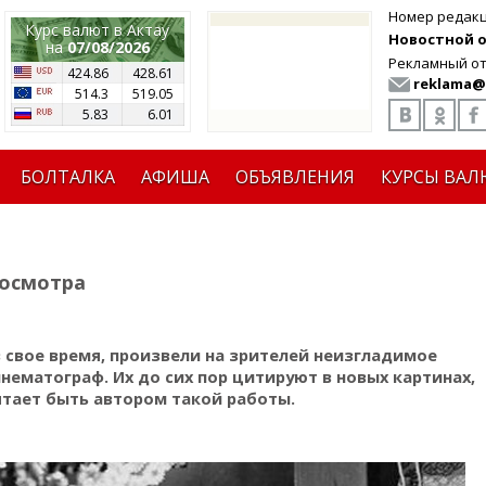
Номер редак
Курс валют в Актау
Новостной от
на
07/08/2026
Рекламный от
424.86
428.61
reklama@
514.3
519.05
5.83
6.01
БОЛТАЛКА
АФИША
ОБЪЯВЛЕНИЯ
КУРСЫ ВАЛ
росмотра
 свое время, произвели на зрителей неизгладимое
инематограф.
Их до сих пор цитируют в новых картинах,
тает быть автором такой работы.