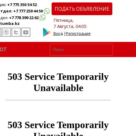
ции:
+7 775 350 54 52
ПОДАТЬ ОБЪЯВЛЕНИЕ
дел: +7 777 259 44 50
дел:
+7 778 399 22 62
Пятница,
tumba.kz
7 Августа, 04:05
Вход
|
Регистрация
ЮТ