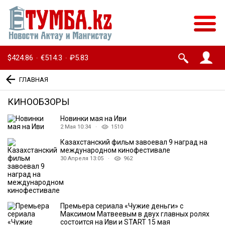
$424.86
€514.3
₽5.83
·
·
ГЛАВНАЯ
КИНООБЗОРЫ
Новинки мая на Иви
2 Мая 10:34 ·
1510
Казахстанский фильм завоевал 9 наград на
международном кинофестивале
30 Апреля 13:05 ·
962
Премьера сериала «Чужие деньги» с
Максимом Матвеевым в двух главных ролях
состоится на Иви и START 15 мая