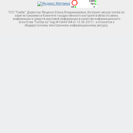
ТОО "Тумба". Директор: Фещенко Елена Владимировна, Интернет-ресурс tumba.kz
зарегистрирован в Комитете госудаственного контроля в области связи,
информации и средств массовой информации в качестве информационного
агентства "Tumba.kz" под №16444-ИА от 13.04.2017г. и относятся к
общедоступному электронному информационному ресурсу.