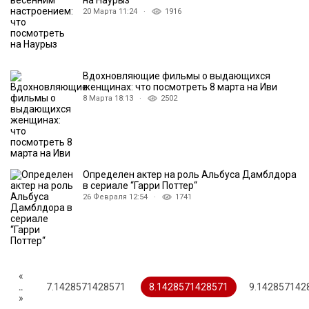
на Наурыз
20 Марта 11:24 ·
1916
Вдохновляющие фильмы о выдающихся
женщинах: что посмотреть 8 марта на Иви
8 Марта 18:13 ·
2502
Определен актер на роль Альбуса Дамблдора
в сериале “Гарри Поттер“
26 Февраля 12:54 ·
1741
«
..
7.1428571428571
8.1428571428571
9.142857142
»