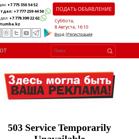
ции:
+7 775 350 54 52
ПОДАТЬ ОБЪЯВЛЕНИЕ
дел: +7 777 259 44 50
дел:
+7 778 399 22 62
Суббота,
tumba.kz
8 Августа, 16:10
Вход
|
Регистрация
ЮТ