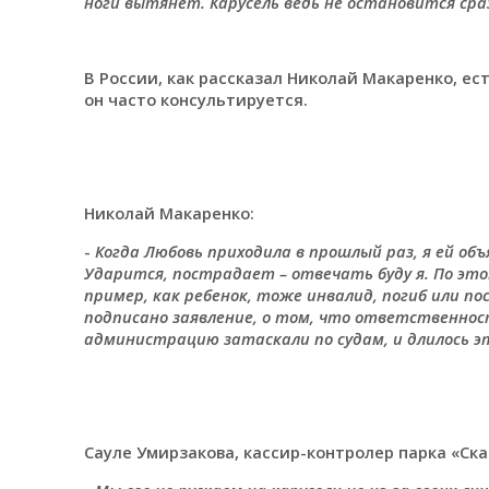
ноги вытянет. Карусель ведь не остановится ср
В России, как рассказал Николай Макаренко, ес
он часто консультируется.
Николай Макаренко:
-
Когда Любовь приходила в прошлый раз, я ей объя
Ударится, пострадает – отвечать буду я. По это
пример, как ребенок, тоже инвалид, погиб или п
подписано заявление, о том, что ответственност
администрацию затаскали по судам, и длилось эт
Сауле Умирзакова, кассир-контролер парка «Ска