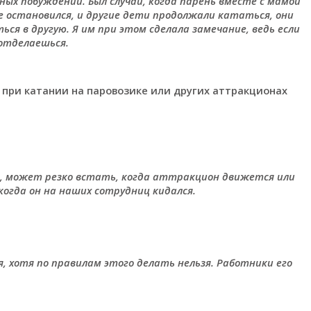
ичных побуждений. Был случай, когда парень вместе с мамой
 остановился, и другие дети продолжали кататься, они
я в другую. Я им при этом сделала замечание, ведь если
 отделаешься.
 при катании на паровозике или других аттракционах
я, может резко встать, когда аттракцион движется или
 когда он на наших сотрудниц кидался.
, хотя по правилам этого делать нельзя. Работники его