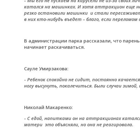
-
Мы его не пускаем на карусели не из-за своих л
катался на машинках. И хотя аттракцион еще не
резко остановили машинки и стали пересаживатьс
в них кто-нибудь въедет – благо, если переломом
В администрации парка рассказали, что парень
начинает раскачиваться.
Сауле Умирзакова:
-
Ребенок спокойно не сидит, постоянно качаетс
ногу высунуть, покалечиться. Были случаи зимой,
Николай Макаренко:
-
С едой, напитками он на аттракционах катался
матери это объясняли, но она не реагировала.