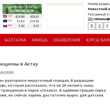
Номер редак
Курс валют в Актау
Новостной от
на
08/08/2026
Рекламный от
424.86
428.61
reklama@
514.3
519.05
5.83
6.01
БОЛТАЛКА
АФИША
ОБЪЯВЛЕНИЯ
КУРСЫ ВАЛ
акционы в Актау
акулова
ка» разгорелся нешуточный скандал. В редакцию
, которая рассказала, что ее 20-летнего сына,
аттракционах в парке «Сказка». В администрации парка
ови, но сейчас парень достаточно вырос для детских