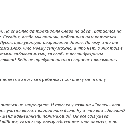
ет. На опасные аттракционы Слава не идет, катается на
е. Сегодня, когда мы пришли, работники нам кататься
: «Пусть прокуратура разрешение дает». Почему кто-то
сама знаю, что моему сыну можно, а что нет. У них там в
истыми заболеваниями, со слабым вестибулярным
деляют? Ведь не требуют никаких справок показывать.
асается за жизнь ребенка, поскольку он, в силу
ататься не запрещает. И только у хозяина «Сказки» вот
ь участкового, полиция там была. Ну а что они сделают?
к у меня адекватный, понимающий. Он все сам умеет
дойдите, сами сыну моему объясните, что нельзя», а он