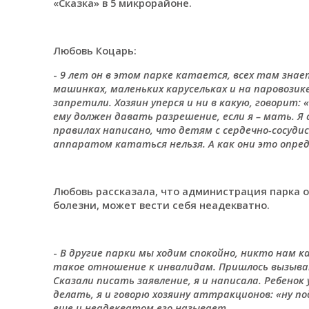
«Сказка» в 5 микрорайоне.
Любовь Коцарь:
-
9 лет он в этом парке катается, всех там зна
машинках, маленьких карусельках и на паровозик
запретили. Хозяин уперся и ни в какую, говорит
ему должен давать разрешение, если я – мать. Я 
правилах написано, что детям с сердечно-сосуд
аппаратом кататься нельзя. А как они это опре
Любовь рассказала, что администрация парка оп
болезни, может вести себя неадекватно.
-
В другие парки мы ходим спокойно, никто нам к
такое отношение к инвалидам. Пришлось вызыват
Сказали писать заявление, я и написала. Ребено
делать, я и говорю хозяину аттракционов: «ну по
еще и неадекватом его называет.