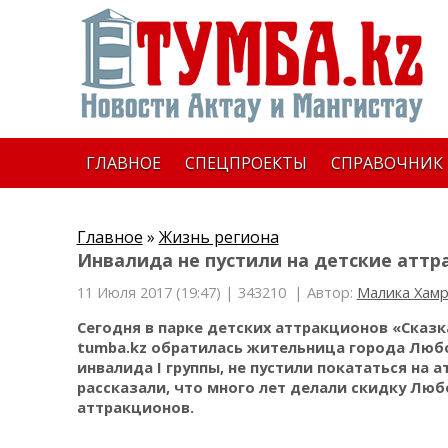
ГЛАВНОЕ
СПЕЦПРОЕКТЫ
СПРАВОЧНИК
Главное
»
Жизнь региона
Инвалида не пустили на детские аттр
11 Июля 2017 (19:47) |
343210
| Автор:
Малика Хамр
Сегодня в парке детских аттракционов «Сказ
tumba
.
kz
обратилась жительница города Любовь
инвалида
I
группы, не пустили покататься на 
рассказали, что много лет делали скидку Люб
аттракционов.