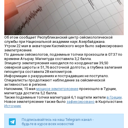
Об этом сообщает Республиканский центр сейсмологической
службы при Национальной академии наук Азербайджана.
Утром 22 мая в акватории Каспийского моря было зафиксировано
землетрясение.
По данным сейсмологов, подземные толчки произошли в 07:37 по
времени Атырау. Магнитуда составила 3,2 балла.
Эпицентр землетрясения находился по координатам 39,50
северной широты и 51,76 восточной долготы, а глубина залегания
гипоцентра составила 28 километров.
Информации о разрушениях и пострадавших не поступало.
Специалисты продолжают наблюдение за сейсмической
активностью в регионе.
Напомним, 15 мая
мощное землетрясение
произошло в Турции,
магнитуда достигла 5,2 балла.
Также подземные толчки магнитудой 6,1 ощутили жители
в Греции
.
Новое землетрясение также было
зафиксировано
в Кыргызстане.
Источник
Подписывайтесь на наш Telegram канал -
будьте в курсе всех новостей