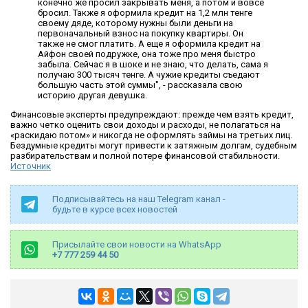
конечно же просил закрывать меня, а потом и вовсе
бросил. Также я оформила кредит на 1,2 млн тенге
своему дяде, которому нужны были деньги на
первоначальный взнос на покупку квартиры. Он
также не смог платить. А еще я оформила кредит на
Айфон своей подружке, она тоже про меня быстро
забыла. Сейчас я в шоке и не знаю, что делать, сама я
получаю 300 тысяч тенге. А чужие кредиты съедают
большую часть этой суммы", - рассказала свою
историю другая девушка.
Финансовые эксперты предупреждают: прежде чем взять кредит,
важно четко оценить свои доходы и расходы, не полагаться на
«раскидаю потом» и никогда не оформлять займы на третьих лиц.
Бездумные кредиты могут привести к затяжным долгам, судебным
разбирательствам и полной потере финансовой стабильности.
Источник
Подписывайтесь на наш Telegram канал -
будьте в курсе всех новостей
Присылайте свои новости на WhatsApp
+7 777 259 44 50