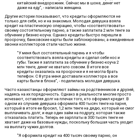
китайский внедорожник. Сейчас мы в шоке, денег нет
даже на еду", - написала женщина.
Другие истории показывают, что кредиты оформляются не
только для себя, но и на знакомых. Молодая девушка взяла
кредит на пластическую операцию, чтобы «соответствовать»
своему состоятельному парню, а также заплатила 2 млн тенге за
обучение у бизнес-коуча. Однако кредиты быстро перешли в
просрочку, банковские карты были заблокированы, а ежедневные
звонки коллекторов стали частью жизни.
"У меня был состоятельный парень и я чтобы
соответствовать взяла кредиты и сделал себе нос и
губы. Также я заплатила за обучение у бизнес-коуча 2
млн тенге, денег не хватало совсем. В итоге все
кредиты оказались на просрочке и я не могла брать
телефон. С 8 утра меня доставали коллектора а все
карты были в блоке", - поделилась молодая девушка.
Часто казахстанцы оформляют займы на родственников и друзей,
надеясь на их порядочность. Однако в реальности многие просто
исчезают, оставляя долг на плечах того, кто оформил кредит. В
одном из случаев девушка оформила 400 тысяч тенге на парня,
который в итоге ее бросил, 1,2 млн тенге на дядю, который не смог
выплачивать долг, и еще один займ на подругу, которая также
отказалась платить. Теперь ее зарплаты в 300 тысяч тенге не
хватает даже на базовые нужды, поскольку большая часть уходит
на выплату чужих долгов.
"Я оформила кредит на 400 тысяч своему парню, он