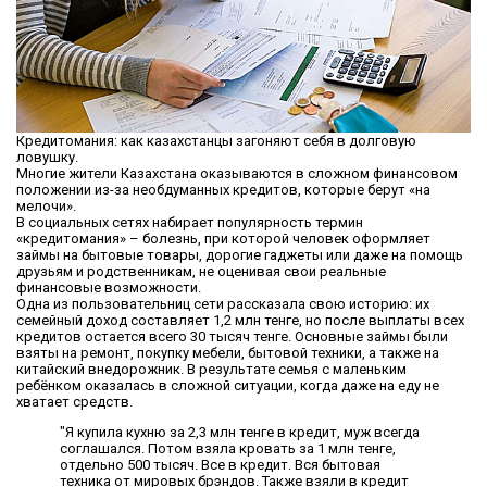
Кредитомания: как казахстанцы загоняют себя в долговую
ловушку.
Многие жители Казахстана оказываются в сложном финансовом
положении из-за необдуманных кредитов, которые берут «на
мелочи».
В социальных сетях набирает популярность термин
«кредитомания» – болезнь, при которой человек оформляет
займы на бытовые товары, дорогие гаджеты или даже на помощь
друзьям и родственникам, не оценивая свои реальные
финансовые возможности.
Одна из пользовательниц сети рассказала свою историю: их
семейный доход составляет 1,2 млн тенге, но после выплаты всех
кредитов остается всего 30 тысяч тенге. Основные займы были
взяты на ремонт, покупку мебели, бытовой техники, а также на
китайский внедорожник. В результате семья с маленьким
ребёнком оказалась в сложной ситуации, когда даже на еду не
хватает средств.
"Я купила кухню за 2,3 млн тенге в кредит, муж всегда
соглашался. Потом взяла кровать за 1 млн тенге,
отдельно 500 тысяч. Все в кредит. Вся бытовая
техника от мировых брэндов. Также взяли в кредит