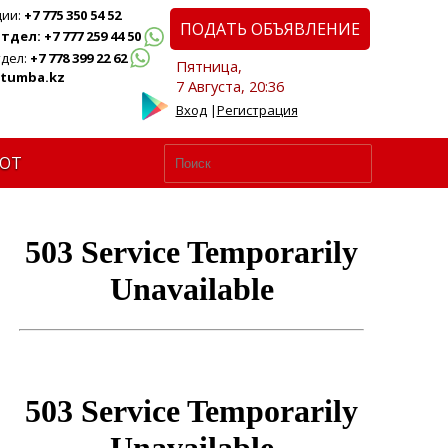
ции:
+7 775 350 54 52
ПОДАТЬ ОБЪЯВЛЕНИЕ
дел: +7 777 259 44 50
дел:
+7 778 399 22 62
Пятница,
tumba.kz
7 Августа, 20:36
Вход
|
Регистрация
ЮТ