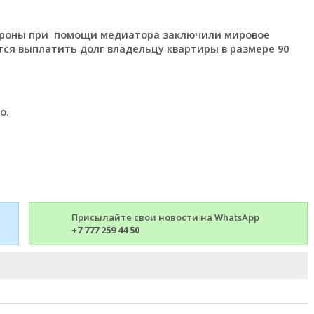
тороны при помощи медиатора заключили мировое
тся выплатить долг владельцу квартиры в размере 90
о.
Присылайте свои новости на WhatsApp
+7 777 259 44 50