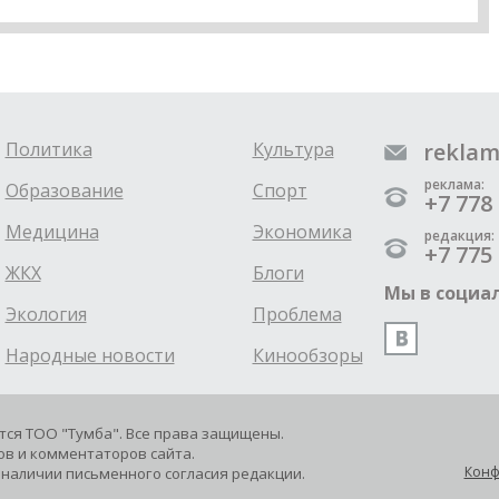
Политика
Культура
reklam
реклама:
Образование
Спорт
+7 778 
Медицина
Экономика
редакция:
+7 775 
ЖКХ
Блоги
Мы в социал
Экология
Проблема
Народные новости
Кинообзоры
ется ТОО "Тумба". Все права защищены.
в и комментаторов сайта.
Конф
наличии письменного согласия редакции.