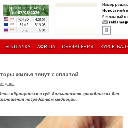
Номер редак
Курс валют в Актау
Новостной от
на
07/08/2026
Рекламный от
424.86
428.61
reklama@
514.3
519.05
5.83
6.01
БОЛТАЛКА
АФИША
ОБЪЯВЛЕНИЯ
КУРСЫ ВАЛ
аторы жилья тянут с оплатой
медова
дены обращаться в суд. Большинство гражданских дел
соглашения посредством медиации.