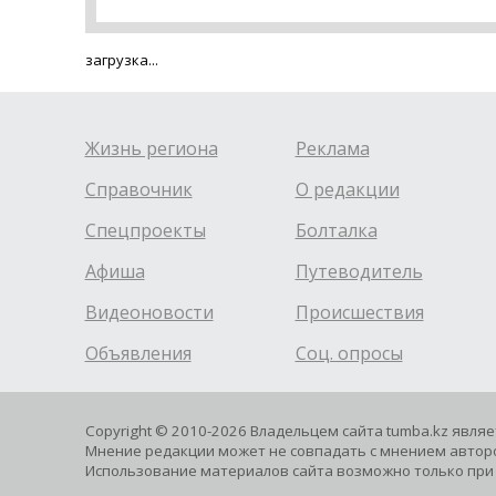
загрузка...
Жизнь региона
Реклама
Справочник
О редакции
Спецпроекты
Болталка
Афиша
Путеводитель
Видеоновости
Происшествия
Объявления
Соц. опросы
Copyright © 2010-2026 Владельцем сайта tumba.kz явля
Мнение редакции может не совпадать с мнением авторо
Использование материалов сайта возможно только при 