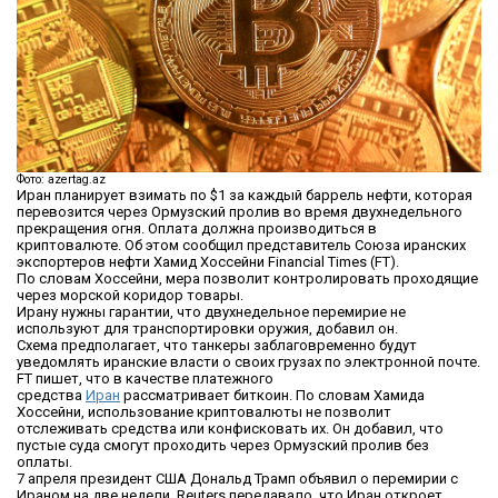
Фото: azertag.az
Иран планирует взимать по $1 за каждый баррель нефти, которая
перевозится через Ормузский пролив во время двухнедельного
прекращения огня. Оплата должна производиться в
криптовалюте. Об этом сообщил представитель Союза иранских
экспортеров нефти Хамид Хоссейни Financial Times (FT).
По словам Хоссейни, мера позволит контролировать проходящие
через морской коридор товары.
Ирану нужны гарантии, что двухнедельное перемирие не
используют для транспортировки оружия, добавил он.
Схема предполагает, что танкеры заблаговременно будут
уведомлять иранские власти о своих грузах по электронной почте.
FT пишет, что в качестве платежного
средства
Иран
рассматривает биткоин. По словам Хамида
Хоссейни, использование криптовалюты не позволит
отслеживать средства или конфисковать их. Он добавил, что
пустые суда смогут проходить через Ормузский пролив без
оплаты.
7 апреля президент США Дональд Трамп объявил о перемирии с
Ираном на две недели. Reuters передавало, что Иран откроет