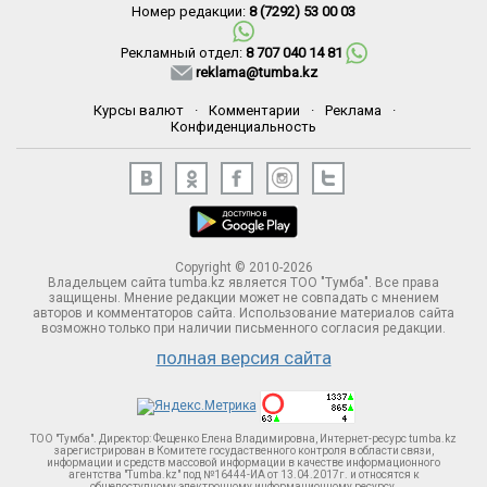
Номер редакции:
8 (7292) 53 00 03
Рекламный отдел:
8 707 040 14 81
reklama@tumba.kz
Курсы валют
·
Комментарии
·
Реклама
·
Конфиденциальность
Copyright © 2010-2026
Владельцем сайта tumba.kz является ТОО "Тумба". Все права
защищены. Мнение редакции может не совпадать с мнением
авторов и комментаторов сайта. Использование материалов сайта
возможно только при наличии письменного согласия редакции.
полная версия сайта
ТОО "Тумба". Директор: Фещенко Елена Владимировна, Интернет-ресурс tumba.kz
зарегистрирован в Комитете госудаственного контроля в области связи,
информации и средств массовой информации в качестве информационного
агентства "Tumba.kz" под №16444-ИА от 13.04.2017г. и относятся к
общедоступному электронному информационному ресурсу.