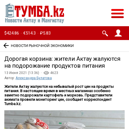
$424.86
€514.3
₽5.83
·
·
НОВОСТИ РЫНОЧНОЙ ЭКОНОМИКИ
Дорогая корзина: жители Актау жалуются
на подорожание продуктов питания
13 Июня 2021 (13:36) ·
4623
Автор:
Александра Булатова
Жители Актау жалуются на небывалый рост цен на продукты
питания. В настоящее время в местных магазинах особенно
заметно подорожали картофель и морковь. Представители
акимата провели мониторинг цен, сообщает корреспондент
Tumba.kz.