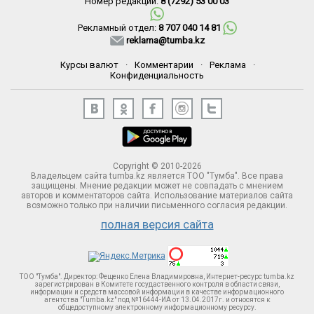
Номер редакции:
8 (7292) 53 00 03
Рекламный отдел:
8 707 040 14 81
reklama@tumba.kz
Курсы валют
·
Комментарии
·
Реклама
·
Конфиденциальность
Copyright © 2010-2026
Владельцем сайта tumba.kz является ТОО "Тумба". Все права
защищены. Мнение редакции может не совпадать с мнением
авторов и комментаторов сайта. Использование материалов сайта
возможно только при наличии письменного согласия редакции.
полная версия сайта
ТОО "Тумба". Директор: Фещенко Елена Владимировна, Интернет-ресурс tumba.kz
зарегистрирован в Комитете госудаственного контроля в области связи,
информации и средств массовой информации в качестве информационного
агентства "Tumba.kz" под №16444-ИА от 13.04.2017г. и относятся к
общедоступному электронному информационному ресурсу.