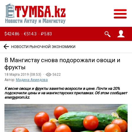
$424.86
€514.3
₽5.83
·
·
НОВОСТИ РЫНОЧНОЙ ЭКОНОМИКИ
В Мангистау снова подорожали овощи и
фрукты
18 Марта 2019 (08:53) ·
5622
Автор:
Мадина Ахмедова
К весне овощи и фрукты заметно возросли в цене. Почти на 20%
подскочили цены и на мангистауских прилавках. Об этом сообщает
energyprom.kz.