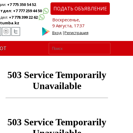
ции:
+7 775 350 54 52
ПОДАТЬ ОБЪЯВЛЕНИЕ
дел: +7 777 259 44 50
дел:
+7 778 399 22 62
Воскресенье,
tumba.kz
9 Августа, 17:37
Вход
|
Регистрация
ЮТ