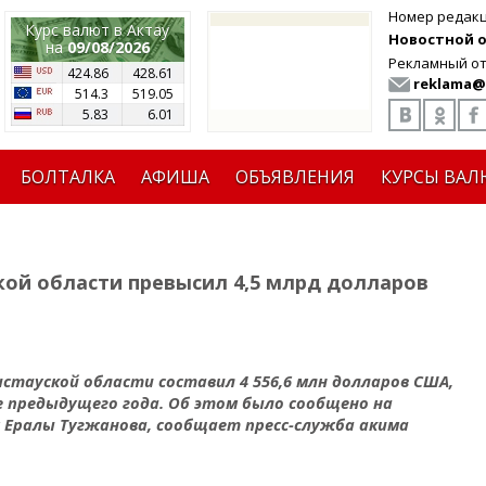
Номер редак
Курс валют в Актау
Новостной от
на
09/08/2026
Рекламный от
424.86
428.61
reklama@
514.3
519.05
5.83
6.01
БОЛТАЛКА
АФИША
ОБЪЯВЛЕНИЯ
КУРСЫ ВАЛ
кой области превысил 4,5 млрд долларов
стауской области составил 4 556,6 млн долларов США,
е предыдущего года. Об этом было сообщено на
Ералы Тугжанова, сообщает пресс-служба акима