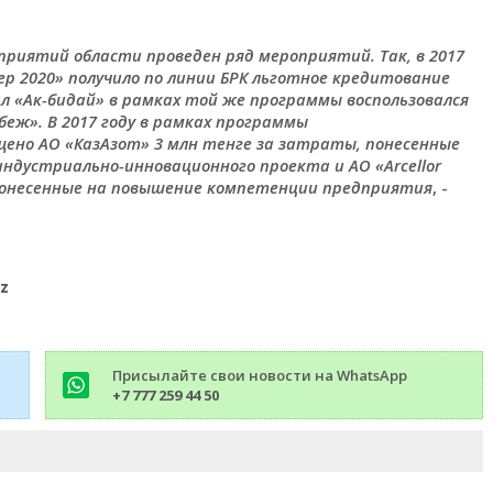
риятий области проведен ряд мероприятий. Так, в 2017
р 2020» получило по линии БРК льготное кредитование
ал «Ак-бидай» в рамках той же программы воспользовался
еж». В 2017 году в рамках программы
ено АО «КазАзот» 3 млн тенге за затраты, понесенные
индустриально-инновационного проекта и АО «Arcellor
, понесенные на повышение компетенции предприятия
, -
z
Присылайте свои новости на WhatsApp
+7 777 259 44 50