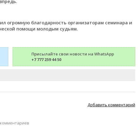
впредь.
зил огромную благодарность организаторам семинара и
ической помощи молодым судьям.
Присылайте свои новости на WhatsApp
+7 777 259 44 50
Добавить комментарий
 комментариев