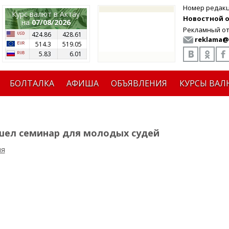
Номер редак
Курс валют в Актау
Новостной от
на
07/08/2026
Рекламный от
424.86
428.61
reklama@
514.3
519.05
5.83
6.01
БОЛТАЛКА
АФИША
ОБЪЯВЛЕНИЯ
КУРСЫ ВАЛ
шел семинар для молодых судей
ия