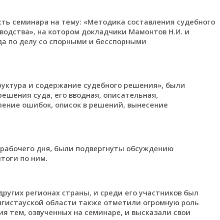
ть семинара на тему: «Методика составления судебного
одства», на котором докладчики Мамонтов Н.И. и
да по делу со спорными и бесспорными
руктура и содержание судебного решения», были
ешения суда, его вводная, описательная,
ление ошибок, описок в решений, вынесение
о рабочего дня, были подвергнуты обсуждению
тоги по ним.
ругих регионах страны, и среди его участников был
гистауской области также отметили огромную роль
я тем, озвученных на семинаре, и высказали свои