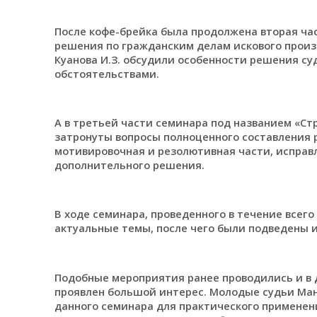
После кофе-брейка была продолжена вторая час
решения по гражданским делам искового произв
Куанова И.З. обсудили особенности решения су
обстоятельствами.
А в третьей части семинара под названием «Ст
затронуты вопросы полноценного составления р
мотивировочная и резолютивная части, исправ
дополнительного решения.
В ходе семинара, проведенного в течение всег
актуальные темы, после чего были подведены и
Подобные мероприятия ранее проводились и в д
проявлен большой интерес. Молодые судьи Ман
данного семинара для практического применени