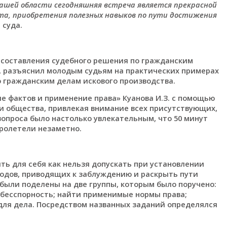
 нашей области сегодняшняя встреча является прекрасной
а, приобретения полезных навыков по пути достижения
 суда.
а составления судебного решения по гражданским
, разъяснил молодым судьям на практических примерах
о гражданским делам искового производства.
е фактов и применение права» Куанова И.З. с помощью
 общества, привлекая внимание всех присутствующих,
опроса было настолько увлекательным, что 50 минут
пролетели незаметно.
ть для себя как нельзя допускать при установлении
одов, приводящих к заблуждению и раскрыть пути
были поделены на две группы, которым было поручено:
 бесспорность; найти применимые нормы права;
ля дела. Посредством названных заданий определялся