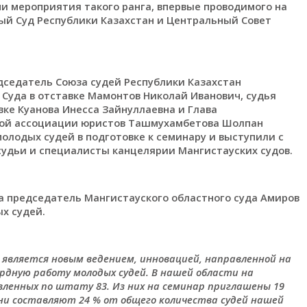
и мероприятия такого ранга, впервые проводимого на
ый Суд Республики Казахстан и Центральный Совет
дседатель Союза судей Республики Казахстан
 Суда в отставке Мамонтов Николай Иванович, судья
вке Куанова Инесса Зайнуллаевна и Глава
кой ассоциации юристов Ташмухамбетова Шолпан
лодых судей в подготовке к семинару и выступили с
судьи и специалисты канцелярии Мангистауских судов.
 председатель Мангистауского областного суда Амиров
х судей.
 является новым ведением, инновацией, направленной на
дную работу молодых судей. В нашей области на
вленных по штату 83. Из них на семинар приглашены 19
ни составляют 24 % от общего количества судей нашей