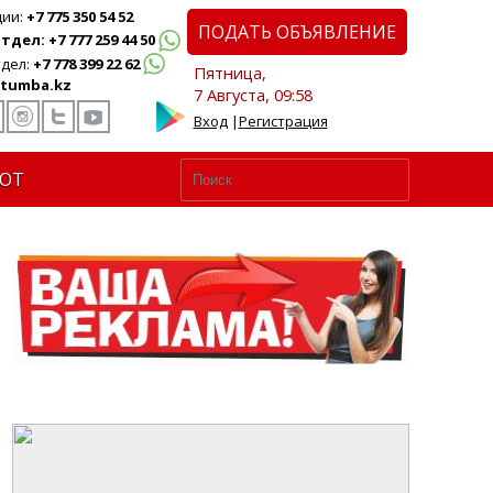
ции:
+7 775 350 54 52
ПОДАТЬ ОБЪЯВЛЕНИЕ
дел: +7 777 259 44 50
дел:
+7 778 399 22 62
Пятница,
tumba.kz
7 Августа, 09:58
Вход
|
Регистрация
ЮТ