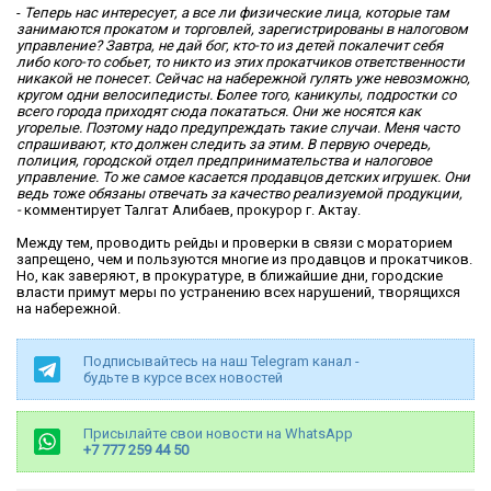
-
Теперь нас интересует, а все ли физические лица, которые там
занимаются прокатом и торговлей, зарегистрированы в налоговом
управление? Завтра, не дай бог, кто-то из детей покалечит себя
либо кого-то собьет, то никто из этих прокатчиков ответственности
никакой не понесет. Сейчас на набережной гулять уже невозможно,
кругом одни велосипедисты. Более того, каникулы, подростки со
всего города приходят сюда покататься. Они же носятся как
угорелые. Поэтому надо предупреждать такие случаи. Меня часто
спрашивают, кто должен следить за этим. В первую очередь,
полиция, городской отдел предпринимательства и налоговое
управление. То же самое касается продавцов детских игрушек. Они
ведь тоже обязаны отвечать за качество реализуемой продукции,
-
комментирует Талгат Алибаев, прокурор г. Актау.
Между тем, проводить рейды и проверки в связи с мораторием
запрещено, чем и пользуются многие из продавцов и прокатчиков.
Но, как заверяют, в прокуратуре, в ближайшие дни, городские
власти примут меры по устранению всех нарушений, творящихся
на набережной.
Подписывайтесь на наш Telegram канал -
будьте в курсе всех новостей
Присылайте свои новости на WhatsApp
+7 777 259 44 50