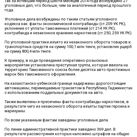
Так за истекший период шести месяцев 2014 года возбуждено 27
уголовных дел, что больше, чем за аналогичный период прошлого
года.
Уголовные дела возбуждены по таким статьям уголовного
кодекса как: факты экономической контрабанды (ст.209 УК РК);
уклонение от уплаты таможенных платежей (ст.214 УК РК);
контрабанда и незаконное хранение наркотиков (ст.250, 259 УК РК).
По уголовной практике изъято из незаконного оборота товаров и
транспортных средств на сумму 100,1 млн тенге, установлен ущерб
на сумму 800,4 млн тенге.
К примеру, в ходе проведения оперативно-розыскных
мероприятии установлена преступная группа, которая ввезла на
территорию Таможенного союза более десятка авто престижных
марок без таможенного оформления.
На казахстанско-узбекской границе задержаны дорогостоящие
автомашины, перемещаемые транзитом в Республику Таджикистан
с использованием поддельных документов на авто.
Также выявлены и пресечены факты контрабанды наркотиков, в
результате чего из незаконного оборота изъяты партии героина и
марихуаны.
По всем указанным фактам заведены уголовные дела.
По линии административной практики заведено 369 дел. В
результате рассмотрения которых наложено штрафов на общую