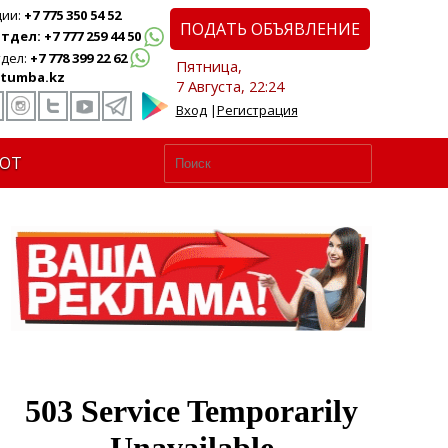
ции:
+7 775 350 54 52
ПОДАТЬ ОБЪЯВЛЕНИЕ
дел: +7 777 259 44 50
дел:
+7 778 399 22 62
Пятница,
tumba.kz
7 Августа, 22:24
Вход
|
Регистрация
ЮТ