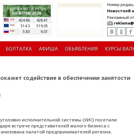
Номер редак
Курс валют в Актау
Новостной от
на
07/08/2026
Рекламный от
424.86
428.61
reklama@
514.3
519.05
5.83
6.01
БОЛТАЛКА
АФИША
ОБЪЯВЛЕНИЯ
КУРСЫ ВАЛ
окажет содействие в обеспечении занятости
я
 уголовно исполнительной системы (УИС) посетили
даря встрече представителей малого бизнеса с
ганизована палатой предпринимателей региона.