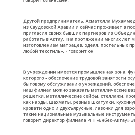
Другой предприниматель, Асматолла Мухаммед-
из Саудовской Аравии и сейчас проживает в посе
пригласил своих бывших партнеров из Объедин
работать в Актау. «На протяжении многих лет
изготовлением матрацев, одеял, постельных п
любой текстиль», - говорит он.
В учреждении имеется промышленная зона, фун
которого - обеспечение трудовой занятости ос
бытовому обслуживанию учреждений, обеспечен
наш филиал можно заказать металлические ваз
решетки, металлические сейфы, стеллажи. Кром
как нарды, шахматы, резные шкатулки, кухонную
кровати одно и двухъярусные, лавочки для взр
такие национальные музыкальные инструменты к
говорит директор филиала РГП «Енбек-Актау» З