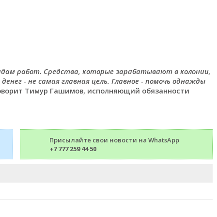
идам работ. Средства, которые зарабатывают в колонии,
денег - не самая главная цель. Главное - помочь однажды
 говорит Тимур Гашимов, исполняющий обязанности
Присылайте свои новости на WhatsApp
+7 777 259 44 50