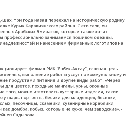
Шах, три года назад переехал на историческую родину
лке Курык Каракиянского района. С его слов, он
енных Арабских Эмиратов, которые также хотят
 мы профессионально занимаемся пошивом одежды,
ринадлежностей и нанесением фирменных логотипов на
кционирует филиал РМК "Енбек-Актау", главная цель
ужденных, выполнение работ и услуг по коммунальному и
ие продуктами питания и другие виды работ. «Через
ы для цветов, походные мангалы, урны, оконные
е того, можно изготовить кустарные изделия, такие
 утварь, портреты, бесики для младенцев, беседки,
ослых, песочницы, скамейки, сувенирные кораблики,
ак домбра, кобыз, которые не хуже, чем заводские»,-
ейнеп Садырова.