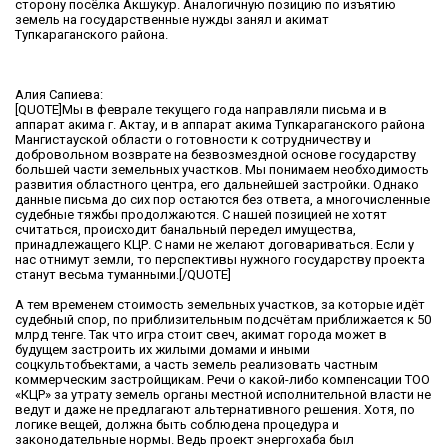
сторону посёлка Акшукур. Аналогичную позицию по изъятию
земель на государственные нужды занял и акимат
Тупкараганского района.
Алия Сапиева:
[QUOTE]Мы в феврале текущего года направляли письма и в
аппарат акима г. Актау, и в аппарат акима Тупкараганского района
Мангистауской области о готовности к сотрудничеству и
добровольном возврате на безвозмездной основе государству
большей части земельных участков. Мы понимаем необходимость
развития областного центра, его дальнейшей застройки. Однако
данные письма до сих пор остаются без ответа, а многочисленные
судебные тяжбы продолжаются. С нашей позицией не хотят
считаться, происходит банальный передел имущества,
принадлежащего КЦР. С нами не желают договариваться. Если у
нас отнимут земли, то перспективы нужного государству проекта
станут весьма туманными.[/QUOTE]
А тем временем стоимость земельных участков, за которые идёт
судебный спор, по приблизительным подсчётам приближается к 50
млрд тенге. Так что игра стоит свеч, акимат города может в
будущем застроить их жилыми домами и иными
соцкультобъектами, а часть земель реализовать частным
коммерческим застройщикам. Речи о какой-либо компенсации ТОО
«КЦР» за утрату земель органы местной исполнительной власти не
ведут и даже не предлагают альтернативного решения. Хотя, по
логике вещей, должна быть соблюдена процедура и
законодательные нормы. Ведь проект энергохаба был