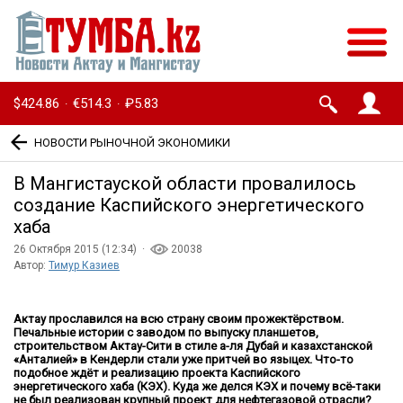
$424.86
€514.3
₽5.83
·
·
НОВОСТИ РЫНОЧНОЙ ЭКОНОМИКИ
В Мангистауской области провалилось
создание Каспийского энергетического
хаба
26 Октября 2015 (12:34) ·
20038
Автор:
Тимур Казиев
Актау прославился на всю страну своим прожектёрством.
Печальные истории с заводом по выпуску планшетов,
строительством Актау-Сити в стиле а-ля Дубай и казахстанской
«Анталией» в Кендерли стали уже притчей во языцех. Что-то
подобное ждёт и реализацию проекта Каспийского
энергетического хаба (КЭХ). Куда же делся КЭХ и почему всё-таки
не был реализован крупный проект для нефтегазовой отрасли?