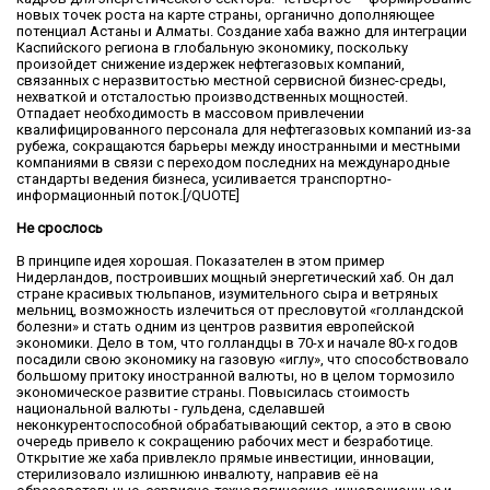
новых точек роста на карте страны, органично дополняющее
потенциал Астаны и Алматы. Создание хаба важно для интеграции
Каспийского региона в глобальную экономику, поскольку
произойдет снижение издержек нефтегазовых компаний,
связанных с неразвитостью местной сервисной бизнес-среды,
нехваткой и отсталостью производственных мощностей.
Отпадает необходимость в массовом привлечении
квалифицированного персонала для нефтегазовых компаний из-за
рубежа, сокращаются барьеры между иностранными и местными
компаниями в связи с переходом последних на международные
стандарты ведения бизнеса, усиливается транспортно-
информационный поток.[/QUOTE]
Не срослось
В принципе идея хорошая. Показателен в этом пример
Нидерландов, построивших мощный энергетический хаб. Он дал
стране красивых тюльпанов, изумительного сыра и ветряных
мельниц, возможность излечиться от пресловутой «голландской
болезни» и стать одним из центров развития европейской
экономики. Дело в том, что голландцы в 70-х и начале 80-х годов
посадили свою экономику на газовую «иглу», что способствовало
большому притоку иностранной валюты, но в целом тормозило
экономическое развитие страны. Повысилась стоимость
национальной валюты - гульдена, сделавшей
неконкурентоспособной обрабатывающий сектор, а это в свою
очередь привело к сокращению рабочих мест и безработице.
Открытие же хаба привлекло прямые инвестиции, инновации,
стерилизовало излишнюю инвалюту, направив её на