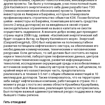
образовательные, сервисно-технологические, инновационные и
другие проекты. Так было у голландцев, у нас пока полный пшик.
Для Каспийского энергетического хаба даже разработано ТЭО
(технико-экономическое обоснование) проекта. Привлекли
инвесторов из Америки и Бахрейна, которые планировали
профинансировать строительство объектов КЭХ. Позже богатые
шейхи - инвесторы из Бахрейна, пожелавшие вложить средства
(около 2 млрд долларов) из-за введённых в своей стране
законодательных ограничений на вывоз капитала не смогли
осуществить задуманное. А вначале добро всему дал президент
страны ещё в 2008 году, заявив: «Каспийский энергетический хаб
будет создан в Актау, на берегу Каспийского моря». Энергохаб
(CaspianEnergyHub, CEH) был направлен на полномасштабное
развитие потенциала нефтегазового сектора, на обеспечение его
необходимыми коммерческими, техническими и человеческими
ресурсами. Если детально, то хаб должен был состоять из парка
науки и технологий, лаборатории геофизических данных, центров
подготовки технических кадров, развития информационных
технологий, исследования окружающей среды и возобновляемых
источников энергии. По замыслу авторов проекта, хаб целиком, по
крайней мере его казахстанскую часть, предполагалось
реализовать в течение 3-5 лет с общим объёмом инвестиций в 10
миллиардов долларов. Также планировалось, что на территорию
хаба зайдут нефтегазовые компании, работающие в стране. Но с
момента ухода с поста экс-акима области Крымбека Кушербаева,
после событий в Жанаозене, реализация проекта затормозилась.
Был потерян важный административный ресурс поддержки в лице
бывшего главы региона.
Геть отсюдова!