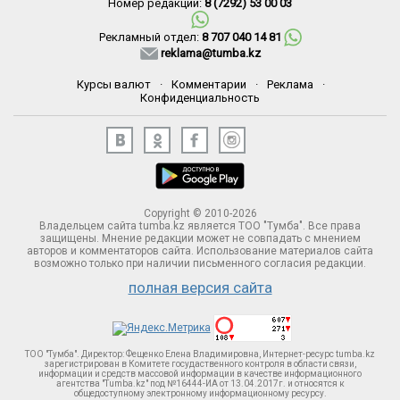
Номер редакции:
8 (7292) 53 00 03
Рекламный отдел:
8 707 040 14 81
reklama@tumba.kz
Курсы валют
·
Комментарии
·
Реклама
·
Конфиденциальность
Copyright © 2010-2026
Владельцем сайта tumba.kz является ТОО "Тумба". Все права
защищены. Мнение редакции может не совпадать с мнением
авторов и комментаторов сайта. Использование материалов сайта
возможно только при наличии письменного согласия редакции.
полная версия сайта
ТОО "Тумба". Директор: Фещенко Елена Владимировна, Интернет-ресурс tumba.kz
зарегистрирован в Комитете госудаственного контроля в области связи,
информации и средств массовой информации в качестве информационного
агентства "Tumba.kz" под №16444-ИА от 13.04.2017г. и относятся к
общедоступному электронному информационному ресурсу.