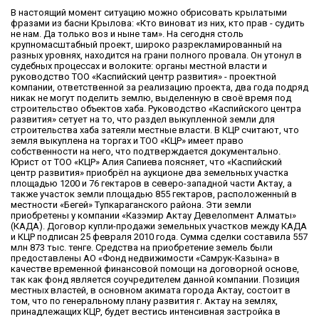
В настоящий момент ситуацию можно обрисовать крылатыми
фразами из басни Крылова: «Кто виноват из них, кто прав - судить
не нам. Да только воз и ныне там». На сегодня столь
крупномасштабный проект, широко разрекламированный на
разных уровнях, находится на грани полного провала. Он утонул в
судебных процессах и волоките: органы местной власти и
руководство ТОО «Каспийский центр развития» - проектной
компании, ответственной за реализацию проекта, два года подряд
никак не могут поделить землю, выделенную в своё время под
строительство объектов хаба. Руководство «Каспийского центра
развития» сетует на то, что раздел выкупленной земли для
строительства хаба затеяли местные власти. В КЦР считают, что
земля выкуплена на торгах и ТОО «КЦР» имеет право
собственности на него, что подтверждается документально.
Юрист от ТОО «КЦР» Алия Сапиева поясняет, что «Каспийский
центр развития» приобрёл на аукционе два земельных участка
площадью 1200 и 76 гектаров в северо-западной части Актау, а
также участок земли площадью 855 гектаров, расположенный в
местности «Бегей» Тупкараганского района. Эти земли
приобретены у компании «Казэмир Актау Девелопмент Алматы»
(КАДА). Договор купли-продажи земельных участков между КАДА
и КЦР подписан 25 февраля 2010 года. Сумма сделки составила 557
млн 873 тыс. тенге. Средства на приобретение земель были
предоставлены АО «Фонд недвижимости «Самрук-Казына» в
качестве временной финансовой помощи на договорной основе,
так как фонд является соучредителем данной компании. Позиция
местных властей, в основном акимата города Актау, состоит в
том, что по генеральному плану развития г. Актау на землях,
принадлежащих КЦР, будет вестись интенсивная застройка в