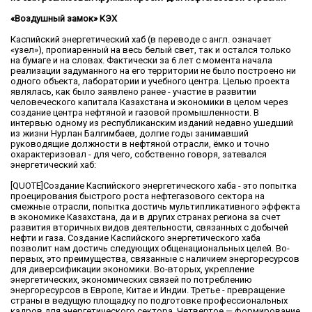
«Воздушный замок» КЭХ
Каспийский энергетический хаб (в переводе с англ. означает
«узел»), пропиаренный на весь белый свет, так и остался только
на бумаге и на словах. Фактически за 6 лет с момента начала
реализации задуманного на его территории не было построено ни
одного объекта, лаборатории и учебного центра. Целью проекта
являлась, как было заявлено ранее - участие в развитии
человеческого капитала Казахстана и экономики в целом через
создание центра нефтяной и газовой промышленности. В
интервью одному из республиканским изданий недавно ушедший
из жизни Нурлан Балгимбаев, долгие годы занимавший
руководящие должности в нефтяной отрасли, ёмко и точно
охарактеризовал - для чего, собственно говоря, затевался
энергетический хаб:
[QUOTE]Создание Каспийского энергетического хаба - это попытка
проецирования быстрого роста нефтегазового сектора на
смежные отрасли, попытка достичь мультипликативного эффекта
в экономике Казахстана, да и в других странах региона за счет
развития вторичных видов деятельности, связанных с добычей
нефти и газа. Создание Каспийского энергетического хаба
позволит нам достичь следующих общенациональных целей. Во-
первых, это преимущества, связанные с наличием энергоресурсов
для диверсификации экономики. Во-вторых, укрепление
энергетических, экономических связей по потреблению
энергоресурсов в Европе, Китае и Индии. Третье - превращение
страны в ведущую площадку по подготовке профессиональных
кадров для энергетического сектора. Четвертое — формирование